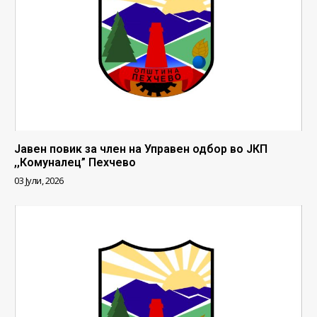
Јавен повик за член на Управен одбор во ЈКП
,,Комуналец” Пехчево
03 Јули, 2026