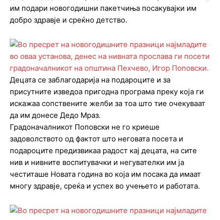
им подари новогодишни пакетчиња посакувајки им
добро здравје и среќно детство.
Децата се заблагодарија на подароците и за
присутните изведоа пригодна програма преку која ги
искажаа сопствените желби за тоа што тие очекуваат
да им донесе Дедо Мраз.
Градоначалникот Поповски не го криеше
задоволството од фактот што неговата посета и
подароците предизвикаа радост кај децата, на сите
нив и нивните воспитувачки и негувателки им ја
честиташе Новата година во која им посака да имаат
многу здравје, среќа и успех во учењето и работата.