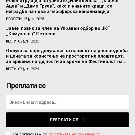
Реконструкција на улиците „Илинденска“, „Мирче
Ацев“ и „Даме Груев“, како и нивните краци, со
изградба на нова атмосферска канализација
ПРОЕКТИ
15 јули, 2026
Јавен повик за член на Управен одбор во ЈКП
,,Комуналец” Пехчево
ВЕСТИ
03 јули, 2026
Одлука за определување на начинот на распределба
и цената за користење на просторот на плоштадот,
за вршење на дејности за време на Фестивалот на...
ВЕСТИ
03 јули, 2026
Преплати се
ПРЕПЛАТИ СЕ
Се согласувам со
политиката на приватност
.