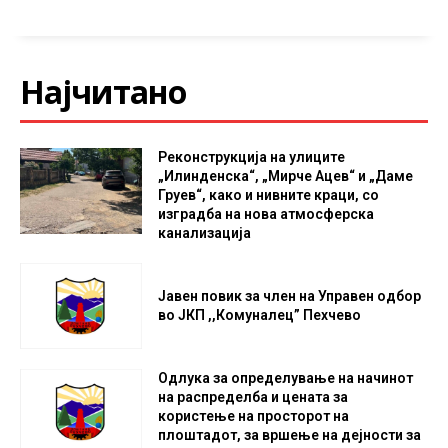
Најчитано
Реконструкција на улиците
„Илинденска“, „Мирче Ацев“ и „Даме
Груев“, како и нивните краци, со
изградба на нова атмосферска
канализација
Јавен повик за член на Управен одбор
во ЈКП ,,Комуналец” Пехчево
Одлука за определување на начинот
на распределба и цената за
користење на просторот на
плоштадот, за вршење на дејности за