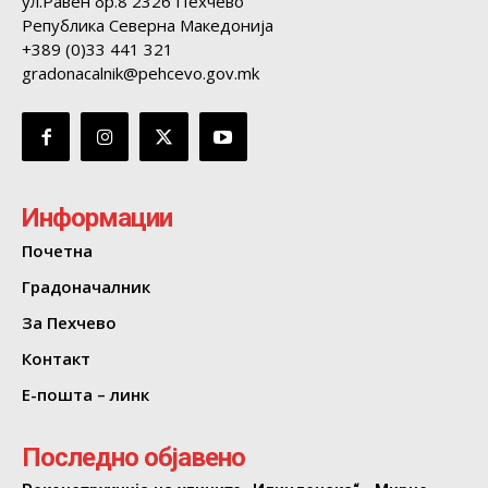
ул.Равен бр.8 2326 Пехчево
Република Северна Македонија
+389 (0)33 441 321
gradonacalnik@pehcevo.gov.mk
Информации
Почетна
Градоначалник
За Пехчево
Контакт
Е-пошта – линк
Последно објавено