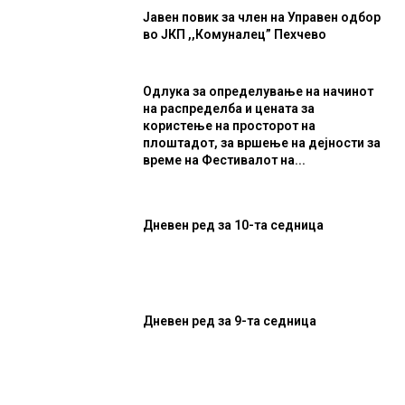
Јавен повик за член на Управен одбор
во ЈКП ,,Комуналец” Пехчево
Одлука за определување на начинот
на распределба и цената за
користење на просторот на
плоштадот, за вршење на дејности за
време на Фестивалот на...
Дневен ред за 10-та седница
Дневен ред за 9-та седница