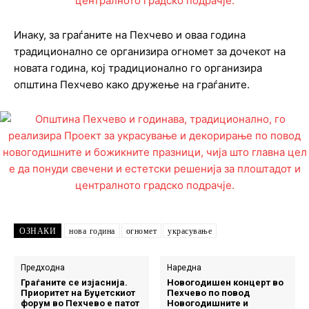
Инаку, за граѓаните на Пехчево и оваа година
традиционално се организира огномет за дочекот на
новата година, кој традиционално го организира
општина Пехчево како дружење на граѓаните.
ОЗНАКИ
нова година
огномет
украсување
Предходна
Наредна
Граѓаните се изјаснија.
Новогодишен концерт во
Приоритет на Буџетскиот
Пехчево по повод
форум во Пехчево е патот
Новогодишните и