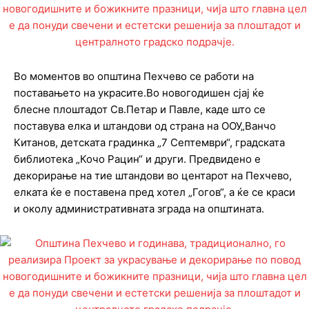
Во моментов во општина Пехчево се работи на
поставањето на украсите.Во новогодишен сјај ќе
блесне плоштадот Св.Петар и Павле, каде што се
поставува елка и штандови од страна на ООУ„Ванчо
Китанов, детската градинка „7 Септември“, градската
библиотека „Кочо Рацин“ и други. Предвидено е
декорирање на тие штандови во центарот на Пехчево,
елката ќе е поставена пред хотел „Гогов“, а ќе се краси
и околу административната зграда на општината.