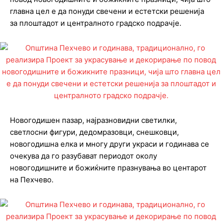
главна цел е да понуди свечени и естетски решенија
за плоштадот и централното градско подрачје.
Новогодишен пазар, најразновидни светилки,
светлосни фигури, дедомразовци, снешковци,
новогодишна елка и многу други украси и годинава се
очекува да го разубават периодот околу
новогодишните и божиќните празнувања во центарот
на Пехчево.