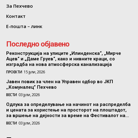
За Пехчево
Контакт
Е-пошта – линк
Последно објавено
Реконструкција на улиците „Илинденска“, „Мирче
Ацев“ и „Даме Груев“, како и нивните краци, со
изградба на нова атмосферска канализација
ПРОЕКТИ
15 јули, 2026
Јавен повик за член на Управен одбор во ЈКП
,,Комуналец” Пехчево
ВЕСТИ
03 јули, 2026
Одлука за определување на начинот на распределба
и цената за користење на просторот на плоштадот,
за вршење на дејности за време на Фестивалот на...
ВЕСТИ
03 јули, 2026