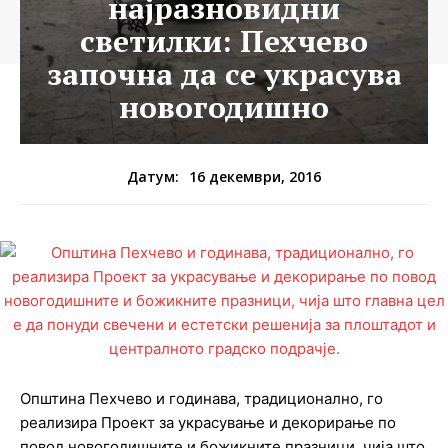
најразновидни
светилки: Пехчево
започна да се украсува
новогодишно
16 декември, 2016
Датум:
Општина Пехчево и годинава, традиционално, го
реализира Прoект за украсување и декорирање по
повод новогодишните и божикните празници, чија што