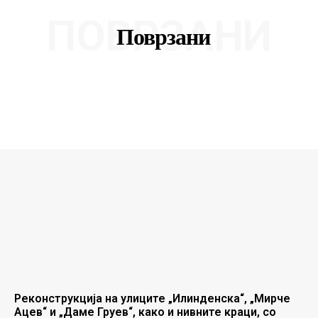
ПОВРЗАНИ
Поврзани
Реконструкција на улиците „Илинденска“, „Мирче
Ацев“ и „Даме Груев“, како и нивните краци, со