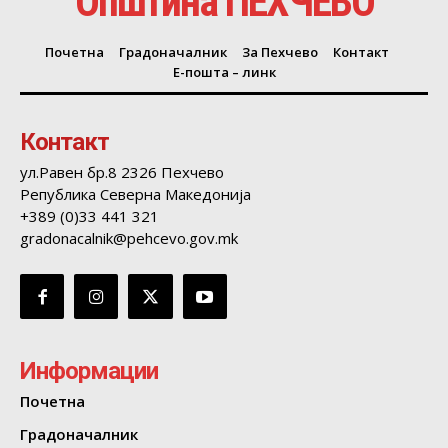
Општина ПЕХЧЕВО
Почетна
Градоначалник
За Пехчево
Контакт
Е-пошта – линк
Контакт
ул.Равен бр.8 2326 Пехчево
Република Северна Македонија
+389 (0)33 441 321
gradonacalnik@pehcevo.gov.mk
Информации
Почетна
Градоначалник