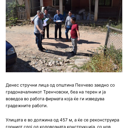
Денес стручни лица од општина Пехчево заедно со
градоначалникот Тренчовски, беа на терен и ја
воведоа во работа фирмата која ќе ги изведува
градежните работи.
Улицата е во должина од 457 м, а ќе се реконструира
горниот слој од коловозната конструкција, со нов