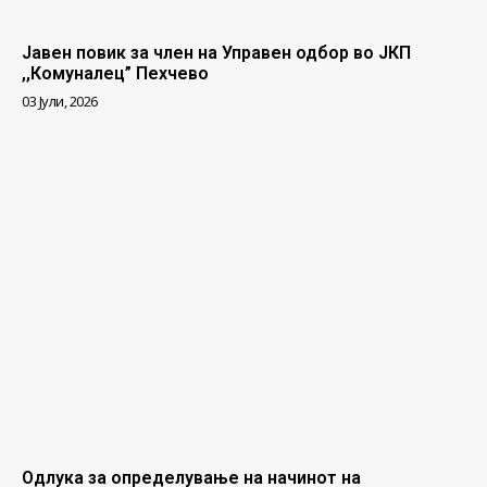
Јавен повик за член на Управен одбор во ЈКП
,,Комуналец” Пехчево
03 Јули, 2026
Одлука за определување на начинот на