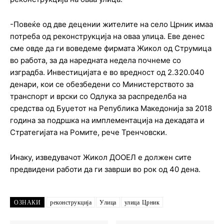
-Повеќе од две децении жителите на село Црник имаа
потреба од реконструкција на оваа улица. Еве денес
сме овде да ги воведеме фирмата Жикол од Струмица
во работа, за да наредната недела почнеме со
изградба. Инвестицијата е во вредност од 2.320.040
денари, кои се обезбедени со Министерството за
транспорт и врски со Одлука за распределба на
средства од Буџетот на Република Македонија за 2018
година за подршка на имплементација на декадата и
Стратегијата на Ромите, рече Тренчовски.
Инаку, изведувачот Жикол ДООЕЛ е должен сите
предвидени работи да ги заврши во рок од 40 дена.
ОЗНАКИ
реконструкција
Улица
улица Црник