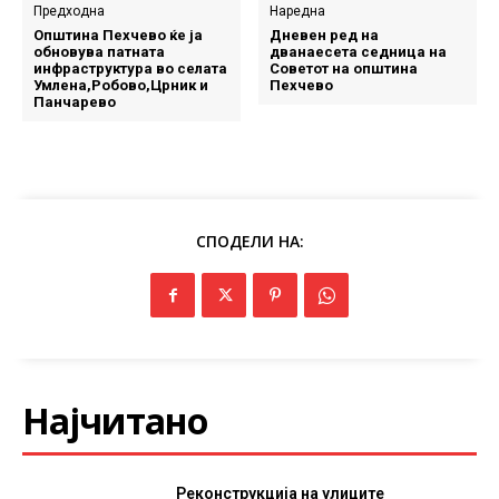
Предходна
Наредна
Општина Пехчево ќе ја
Дневен ред на
обновува патната
дванаесета седница на
инфраструктура во селата
Советот на општина
Умлена,Робово,Црник и
Пехчево
Панчарево
СПОДЕЛИ НА:
Најчитано
Реконструкција на улиците