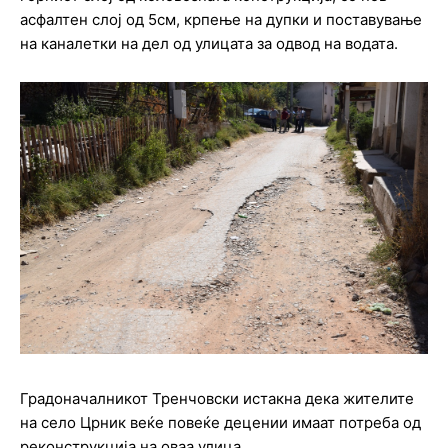
асфалтен слој од 5см, крпење на дупки и поставување
на каналетки на дел од улицата за одвод на водата.
Градоначалникот Тренчовски истакна дека жителите
на село Црник веќе повеќе децении имаат потреба од
реконструкција на оваа улица.