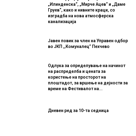
„Илинденска“, „Мирче Ацев“ и „Даме
Груев“, како и нивните краци, со
изградба на нова атмосферска
канализација
Јавен повик за член на Управен одбор
во ЈКП ,,Комуналец” Пехчево
Одлука за определување на начинот
на распределба и цената за
користење на просторот на
плоштадот, за вршење на дејности за
време на Фестивалот на...
Дневен ред за 10-та седница