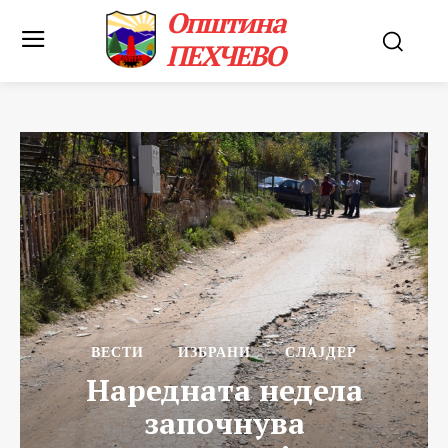
Општина
ПЕХЧЕВО
ВЕСТИ
ИЗБРАНИ
СЛАЈДЕР
Наредната недела
започнува