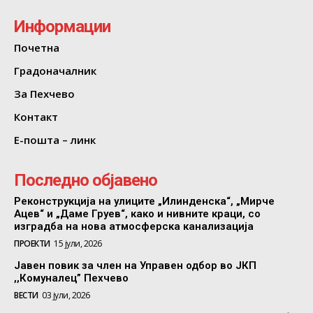
Информации
Почетна
Градоначалник
За Пехчево
Контакт
Е-пошта – линк
Последно објавено
Реконструкција на улиците „Илинденска“, „Мирче
Ацев“ и „Даме Груев“, како и нивните краци, со
изградба на нова атмосферска канализација
ПРОЕКТИ
15 јули, 2026
Јавен повик за член на Управен одбор во ЈКП
,,Комуналец” Пехчево
ВЕСТИ
03 јули, 2026