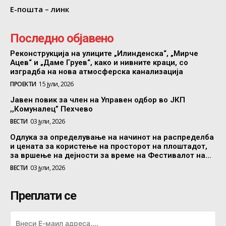
Е-пошта – линк
Последно објавено
Реконструкција на улиците „Илинденска“, „Мирче
Ацев“ и „Даме Груев“, како и нивните краци, со
изградба на нова атмосферска канализација
ПРОЕКТИ
15 јули, 2026
Јавен повик за член на Управен одбор во ЈКП
,,Комуналец” Пехчево
ВЕСТИ
03 јули, 2026
Одлука за определување на начинот на распределба
и цената за користење на просторот на плоштадот,
за вршење на дејности за време на Фестивалот на...
ВЕСТИ
03 јули, 2026
Преплати се