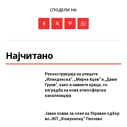
СПОДЕЛИ НА:
Најчитано
Реконструкција на улиците
„Илинденска“, „Мирче Ацев“ и „Даме
Груев“, како и нивните краци, со
изградба на нова атмосферска
канализација
Јавен повик за член на Управен одбор
во ЈКП ,,Комуналец” Пехчево