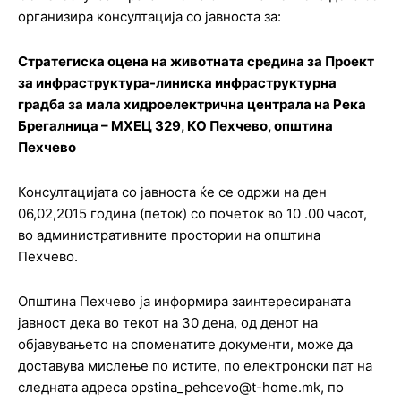
организира консултација со јавноста за:
Стратегиска оцена на животната средина за Проект
за инфраструктура-линиска инфраструктурна
градба за мала хидроелектрична централа на Река
Брегалница – МХЕЦ 329, КО Пехчево, општина
Пехчево
Консултацијата со јавноста ќе се одржи на ден
06,02,2015 година (петок) со почеток во 10 .00 часот,
во административните простории на општина
Пехчево.
Општина Пехчево ја информира заинтересираната
јавност дека во текот на 30 дена, од денот на
објавувањето на споменатите документи, може да
доставува мислење по истите, по електронски пат на
следната адреса opstina_pehcevo@t-home.mk, по