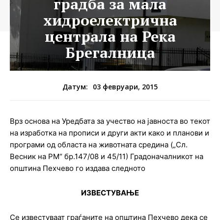
градба за мала
хидроелектрична
централа на Река
Брегалница
03 февруари, 2015
Датум:
Врз основа на Уредбата за учество на јавноста во текот
на изработка на прописи и други акти како и планови и
програми од областа на животната средина („Сл.
Весник на РМ“ бр.147/08 и 45/11) Градоначалникот на
општина Пехчево го издава следното
ИЗВЕСТУВАЊЕ
Се известуваат граѓаните на општина Пехчево дека се