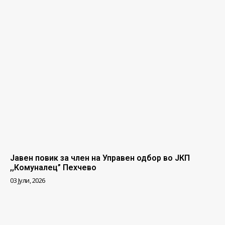
Јавен повик за член на Управен одбор во ЈКП
,,Комуналец” Пехчево
03 Јули, 2026