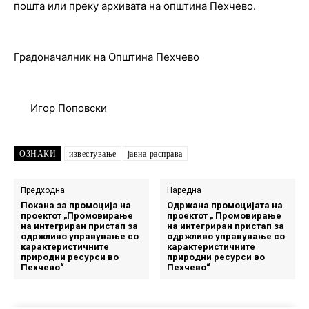
пошта или преку архивата на општина Пехчево.
Градоначалник на Општина Пехчево
Игор Поповски
ОЗНАКИ
известување
јавна расправа
Предходна
Наредна
Покана за промоција на
Одржана промоцијата на
проектот „Промовирање
проектот „ Промовирање
на интегриран пристап за
на интегриран пристап за
одржливо управување со
одржливо управување со
карактеристичните
карактеристичните
природни ресурси во
природни ресурси во
Пехчево“
Пехчево“