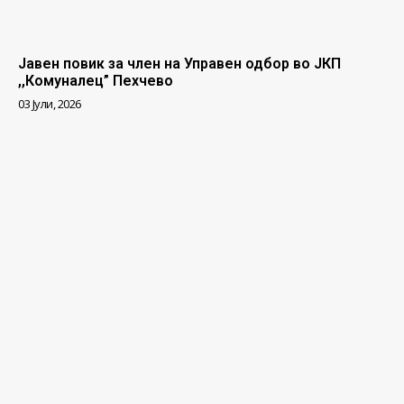
Јавен повик за член на Управен одбор во ЈКП
,,Комуналец” Пехчево
03 Јули, 2026