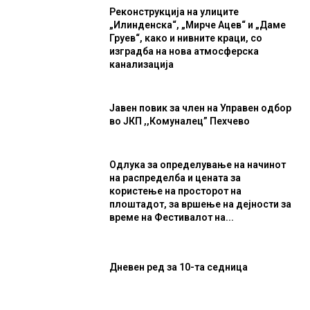
Реконструкција на улиците
„Илинденска“, „Мирче Ацев“ и „Даме
Груев“, како и нивните краци, со
изградба на нова атмосферска
канализација
Јавен повик за член на Управен одбор
во ЈКП ,,Комуналец” Пехчево
Одлука за определување на начинот
на распределба и цената за
користење на просторот на
плоштадот, за вршење на дејности за
време на Фестивалот на...
Дневен ред за 10-та седница