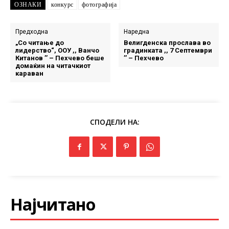
ОЗНАКИ
конкурс
фотографија
Предходна
Наредна
„Со читање до
Велигденска прослава во
лидерство“, ООУ ,, Ванчо
градинката ,, 7 Септември
Китанов ’’ – Пехчево беше
’’ – Пехчево
домаќин на читачкиот
караван
СПОДЕЛИ НА:
Најчитано