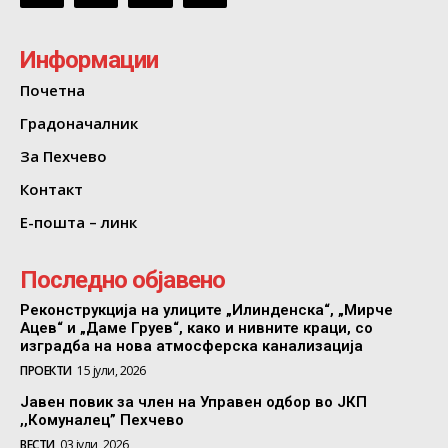
Информации
Почетна
Градоначалник
За Пехчево
Контакт
Е-пошта – линк
Последно објавено
Реконструкција на улиците „Илинденска“, „Мирче
Ацев“ и „Даме Груев“, како и нивните краци, со
изградба на нова атмосферска канализација
ПРОЕКТИ
15 јули, 2026
Јавен повик за член на Управен одбор во ЈКП
,,Комуналец” Пехчево
ВЕСТИ
03 јули, 2026