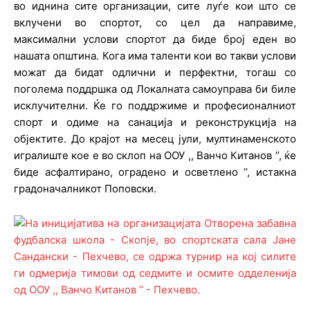
во иднина сите организации, сите луѓе кои што се
вклучени во спортот, со цел да направиме,
максимални услови спортот да биде број еден во
нашата општина. Кога има таленти кои во такви услови
можат да бидат одлични и перфектни, тогаш со
поголема поддршка од Локалната самоуправа би биле
исклучителни. Ќе го поддржиме и професионалниот
спорт и одиме на санација и реконструкција на
објектите. До крајот на месец јули, мултинаменското
игралиште кое е во склоп на ООУ ,, Ванчо Китанов ’’, ќе
биде асфалтирано, оградено и осветлено ’’, истакна
градоначалникот Поповски.