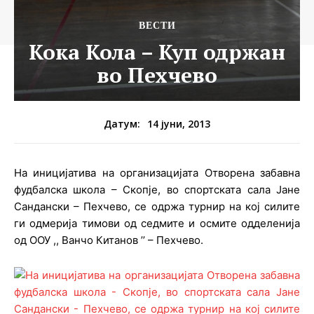
ВЕСТИ
Кока Кола – Куп одржан
во Пехчево
14 јуни, 2013
Датум:
На иницијатива на организацијата Отворена забавна
фудбалска школа – Скопје, во спортската сала Јане
Сандански – Пехчево, се одржа турнир на кој силите
ги одмерија тимови од седмите и осмите одделенија
од ООУ ,, Ванчо Китанов ’’ – Пехчево.