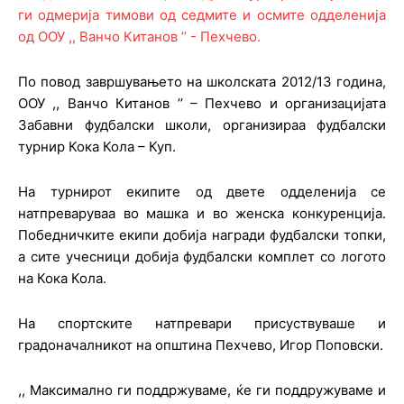
По повод завршувањето на школската 2012/13 година,
ООУ ,, Ванчо Китанов ’’ – Пехчево и организацијата
Забавни фудбалски школи, организираа фудбалски
турнир Кока Кола – Куп.
На турнирот екипите од двете одделенија се
натпреваруваа во машка и во женска конкуренција.
Победничките екипи добија награди фудбалски топки,
а сите учесници добија фудбалски комплет со логото
на Кока Кола.
На спортските натпревари присуствуваше и
градоначалникот на општина Пехчево, Игор Поповски.
,, Максимално ги поддржуваме, ќе ги поддружуваме и