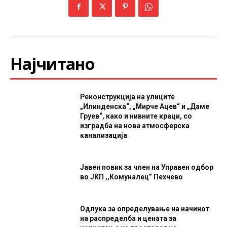
Најчитано
Реконструкција на улиците
„Илинденска“, „Мирче Ацев“ и „Даме
Груев“, како и нивните краци, со
изградба на нова атмосферска
канализација
Јавен повик за член на Управен одбор
во ЈКП ,,Комуналец” Пехчево
Одлука за определување на начинот
на распределба и цената за