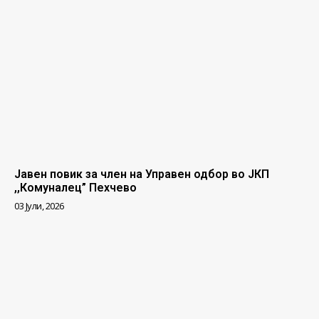
Јавен повик за член на Управен одбор во ЈКП
,,Комуналец” Пехчево
03 Јули, 2026