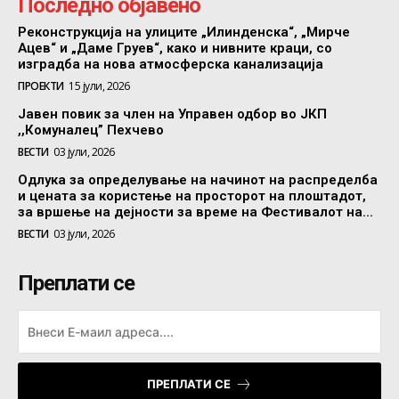
Последно објавено
Реконструкција на улиците „Илинденска“, „Мирче
Ацев“ и „Даме Груев“, како и нивните краци, со
изградба на нова атмосферска канализација
ПРОЕКТИ
15 јули, 2026
Јавен повик за член на Управен одбор во ЈКП
,,Комуналец” Пехчево
ВЕСТИ
03 јули, 2026
Одлука за определување на начинот на распределба
и цената за користење на просторот на плоштадот,
за вршење на дејности за време на Фестивалот на...
ВЕСТИ
03 јули, 2026
Преплати се
ПРЕПЛАТИ СЕ