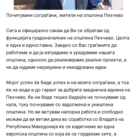
Почитувани сограѓани, жители на општина Пехчево
Сега и официјално сакам да Ви се обратам од
функцијата градоначалник на општина Пехчево. Целта
е една и едноставна. Заедно со Вас граѓаните да
работиме и да ја изградиме и уредуваме нашата
општина, односно да реализираме реални проекти, а
не да нудиме неразумни и неиздржани идеи.
Мојот успех ќе биде успех и на моите сограѓани, а тоа
ќе не води и до гарант за добрата заедничка иднина на
Пехчево. Ќе ни биде тешко бидејќи не почнуваме од
нула, туку почнуваме со задолжена и уништена
општина. Но ви ветувам напорна работа и слободно
можам да ви ветам дека во соработка со Владата на
Република Македонија ќе се издигнеме во една
европска општина со која ќе се гордееме сите, а