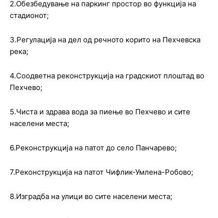
2.Обезбедување на паркинг простор во функција на
стадионот;
3.Регулација на дел од речното корито на Пехчевска
река;
4.Соодветна реконструкција на градскиот плоштад во
Пехчево;
5.Чиста и здрава вода за пиење во Пехчево и сите
населени места;
6.Реконструкција на патот до село Панчарево;
7.Реконструкција на патот Чифлик-Умлена-Робово;
8.Изградба на улици во сите населени места;