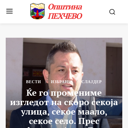
Општина
ПЕХЧЕВО
ВЕСТИ
ИЗБРАНИ
СЛАЈДЕР
Ќе го промениме
изгледот на скоро секоја
улица, секое маало,
секое село. Прес