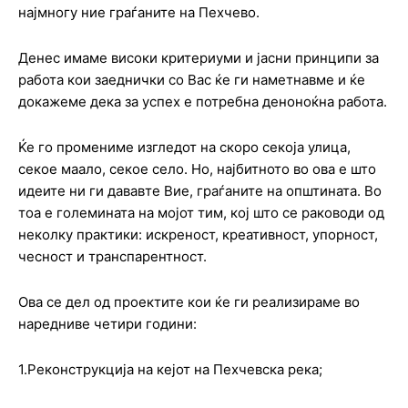
најмногу ние граѓаните на Пехчево.
Денес имаме високи критериуми и јасни принципи за
работа кои заеднички со Вас ќе ги наметнавме и ќе
докажеме дека за успех е потребна деноноќна работа.
Ќе го промениме изгледот на скоро секоја улица,
секое маало, секое село. Но, најбитното во ова е што
идеите ни ги дававте Вие, граѓаните на општината. Во
тоа е големината на мојот тим, кој што се раководи од
неколку практики: искреност, креативност, упорност,
чесност и транспарентност.
Ова се дел од проектите кои ќе ги реализираме во
наредниве четири години:
1.Реконструкција на кејот на Пехчевска река;