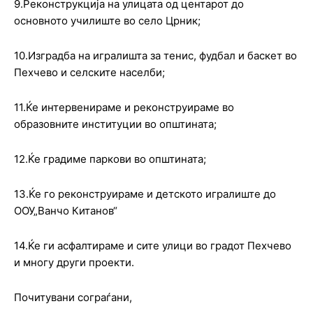
9.Реконструкција на улицата од центарот до
основното училиште во село Црник;
10.Изградба на игралишта за тенис, фудбал и баскет во
Пехчево и селските населби;
11.Ќе интервенираме и реконструираме во
образовните институции во општината;
12.Ќе градиме паркови во општината;
13.Ќе го реконструираме и детското игралиште до
ООУ„Ванчо Китанов“
14.Ќе ги асфалтираме и сите улици во градот Пехчево
и многу други проекти.
Почитувани сограѓани,