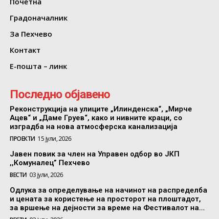
Почетна
Градоначалник
За Пехчево
Контакт
Е-пошта – линк
Последно објавено
Реконструкција на улиците „Илинденска“, „Мирче
Ацев“ и „Даме Груев“, како и нивните краци, со
изградба на нова атмосферска канализација
ПРОЕКТИ
15 јули, 2026
Јавен повик за член на Управен одбор во ЈКП
,,Комуналец” Пехчево
ВЕСТИ
03 јули, 2026
Одлука за определување на начинот на распределба
и цената за користење на просторот на плоштадот,
за вршење на дејности за време на Фестивалот на...