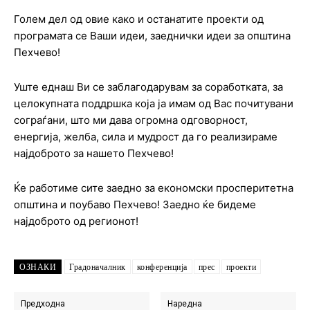
Голем дел од овие како и останатите проекти од
програмата се Ваши идеи, заеднички идеи за општина
Пехчево!
Уште еднаш Ви се заблагодарувам за соработката, за
целокупната поддршка која ја имам од Вас почитувани
сограѓани, што ми дава огромна одговорност,
енергија, желба, сила и мудрост да го реализираме
најдоброто за нашето Пехчево!
Ќе работиме сите заедно за економски просперитетна
општина и поубаво Пехчево! Заедно ќе бидеме
најдоброто од регионот!
ОЗНАКИ
Градоначалник
конференција
прес
проекти
Предходна
Наредна