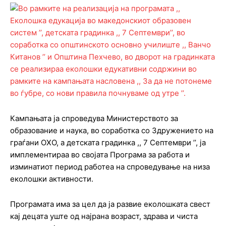
Кампањата ја спроведува Министерството за
образование и наука, во соработка со Здружението на
граѓани ОХО, а детската градинка ,, 7 Септември ’’, ја
имплементираа во својата Програма за работа и
изминатиот период работеа на спроведување на низа
еколошки активности.
Програмата има за цел да ја развие еколошката свест
кај децата уште од најрана возраст, здрава и чиста