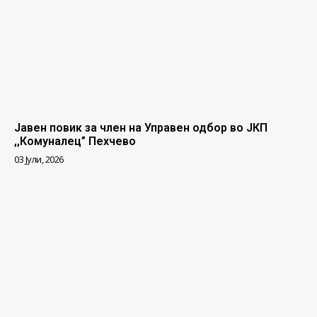
Јавен повик за член на Управен одбор во ЈКП
,,Комуналец” Пехчево
03 Јули, 2026