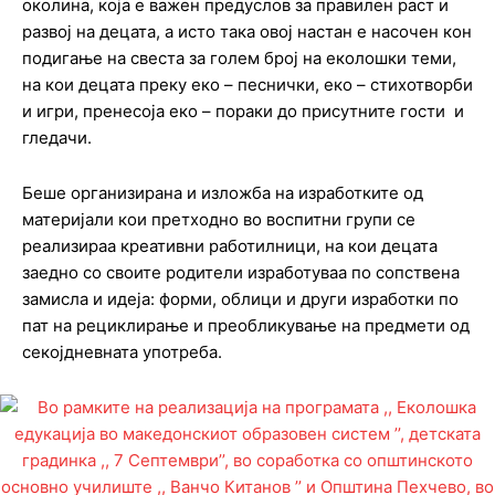
околина, која е важен предуслов за правилен раст и
развој на децата, а исто така овој настан е насочен кон
подигање на свеста за голем број на еколошки теми,
на кои децата преку еко – песнички, еко – стихотворби
и игри, пренесоја еко – пораки до присутните гости и
гледачи.
Беше организирана и изложба на изработките од
материјали кои претходно во воспитни групи се
реализираа креативни работилници, на кои децата
заедно со своите родители изработуваа по сопствена
замисла и идеја: форми, облици и други изработки по
пат на рециклирање и преобликување на предмети од
секојдневната употреба.