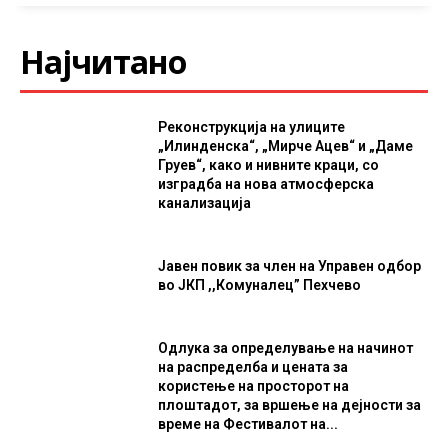
Најчитано
Реконструкција на улиците
„Илинденска“, „Мирче Ацев“ и „Даме
Груев“, како и нивните краци, со
изградба на нова атмосферска
канализација
Јавен повик за член на Управен одбор
во ЈКП ,,Комуналец” Пехчево
Одлука за определување на начинот
на распределба и цената за
користење на просторот на
плоштадот, за вршење на дејности за
време на Фестивалот на...