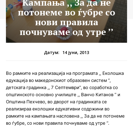
Кампања ,, За да не
потонеме во ѓубре со
нови правила
почнуваме од утре ’’
14 јуни, 2013
Датум:
Во рамките на реализација на програмата ,, Еколошка
едукација во македонскиот образовен систем ’’,
детската градинка ,, 7 Септември’’, во соработка со
општинското основно училиште ,, Ванчо Китанов ’’ и
Општина Пехчево, во дворот на градинката се
реализираа еколошки едукативни содржини во
рамките на кампањата насловена ,, За да не потонеме
во ѓубре, со нови правила почнуваме од утре ’’.