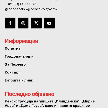
+389 (0)33 441 321
gradonacalnik@pehcevo.gov.mk
Информации
Почетна
Градоначалник
За Пехчево
Контакт
Е-пошта – линк
Последно објавено
Реконструкција на улиците „Илинденска“, „Мирче
Ацев“ и „Даме Груев“, како и нивните краци, со