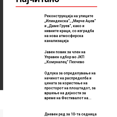
Реконструкција на улиците
„Илинденска“, „Мирче Ацев“
и „Даме Груев“, како и
нивните краци, со изградба
на нова атмосферска
канализација
Јавен повик за член на
Управен одбор во ЈКП
,,Комуналец” Пехчево
Одлука за определување на
начинот на распределба и
цената за користење на
просторот на плоштадот, за
вршење на дејности за
време на Фестивалот на...
Дневен ред за 10-та седница