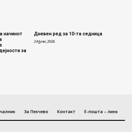
а начинот
Дневен ред за 10-та седница
а
24 Јуни, 2026
а
дејности за
чалник
За Пехчево
Контакт
Е-пошта – линк