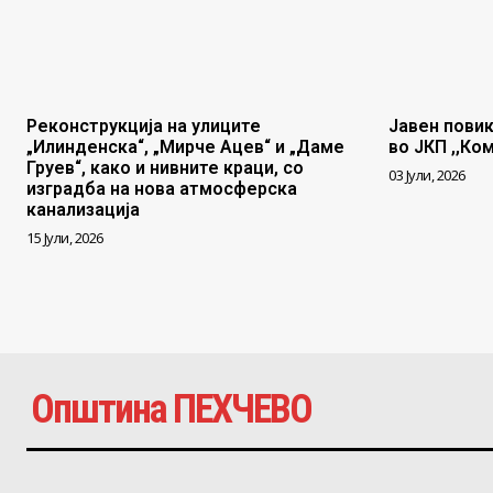
Реконструкција на улиците
Јавен повик
„Илинденска“, „Мирче Ацев“ и „Даме
во ЈКП ,,Ко
Груев“, како и нивните краци, со
03 Јули, 2026
изградба на нова атмосферска
канализација
15 Јули, 2026
Општина ПЕХЧЕВО