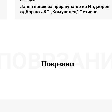
Јавен повик за пријавување во Надзорен
одбор во ЈКП „Комуналец“ Пехчево
ПОВРЗАН
Поврзани