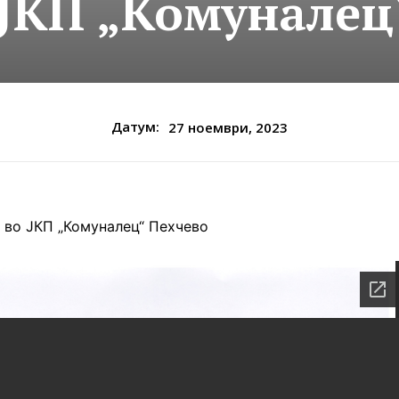
 ЈКП „Комуналец
Датум:
27 ноември, 2023
р во ЈКП „Комуналец“ Пехчево