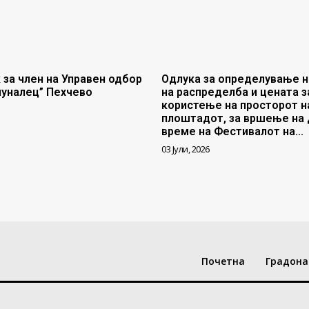
 за член на Управен одбор
Одлука за определување н
муналец” Пехчево
на распределба и цената з
користење на просторот н
плоштадот, за вршење на 
време на Фестивалот на...
03 Јули, 2026
Почетна
Градона