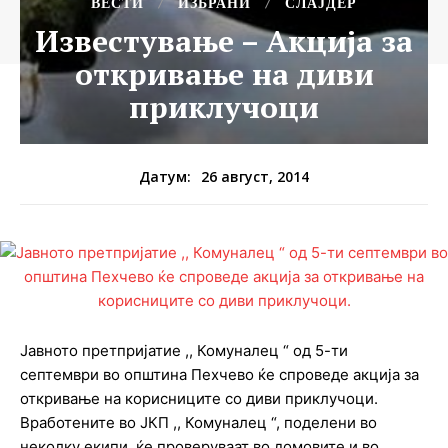
ВЕСТИ
ИЗБРАНИ
СЛАЈДЕР
Известување – Акција за
откривање на диви
приклучоци
26 август, 2014
Датум:
Јавното претпријатие ,, Комуналец “ од 5-ти
септември во општина Пехчево ќе спроведе акција за
откривање на корисниците со диви приклучоци.
Вработените во ЈКП ,, Комуналец “, поделени во
неколку екипи, ќе проверуваат во домовите и во