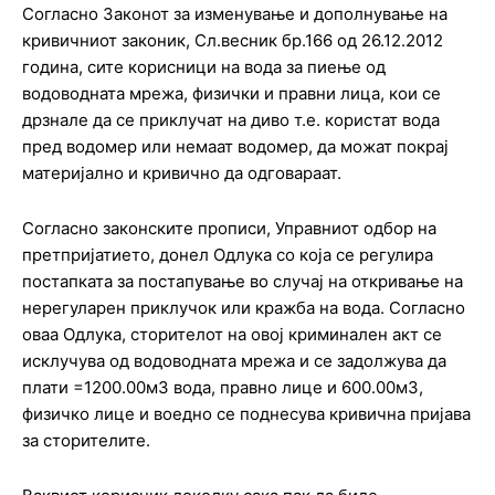
Согласно Законот за изменување и дополнување на
кривичниот законик, Сл.весник бр.166 од 26.12.2012
година, сите корисници на вода за пиење од
водоводната мрежа, физички и правни лица, кои се
дрзнале да се приклучат на диво т.е. користат вода
пред водомер или немаат водомер, да можат покрај
материјално и кривично да одговараат.
Согласно законските прописи, Управниот одбор на
претпријатието, донел Одлука со која се регулира
постапката за постапување во случај на откривање на
нерегуларен приклучок или кражба на вода. Согласно
оваа Одлука, сторителот на овој криминален акт се
исклучува од водоводната мрежа и се задолжува да
плати =1200.00м3 вода, правно лице и 600.00м3,
физичко лице и воедно се поднесува кривична пријава
за сторителите.