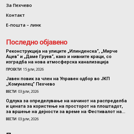
За Пехчево
Контакт
Е-пошта – линк
Последно објавено
Реконструкција на улиците „Илинденска“, „Мирче
Ацев“ и „Даме Груев“, како и нивните краци, со
изградба на нова атмосферска канализација
ПРОЕКТИ
15 јули, 2026
Јавен повик за член на Управен одбор во ЈКП
,,Комуналец” Пехчево
ВЕСТИ
03 јули, 2026
Одлука за определување на начинот на распределба
и цената за користење на просторот на плоштадот,
за вршење на дејности за време на Фестивалот на...
ВЕСТИ
03 јули, 2026