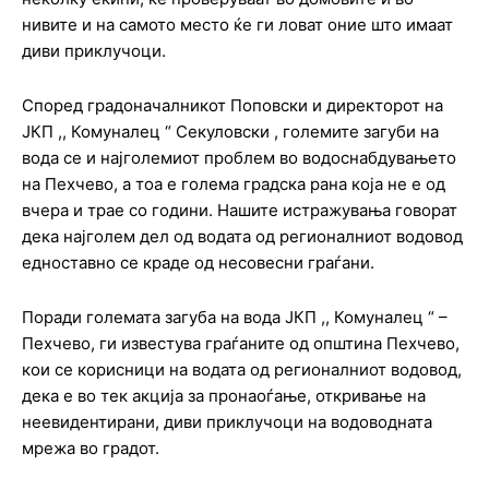
нивите и на самото место ќе ги ловат оние што имаат
диви приклучоци.
Според градоначалникот Поповски и директорот на
ЈКП ,, Комуналец “ Секуловски , големите загуби на
вода се и најголемиот проблем во водоснабдувањето
на Пехчево, а тоа е голема градска рана која не е од
вчера и трае со години. Нашите истражувања говорат
дека најголем дел од водата од регионалниот водовод
едноставно се краде од несовесни граѓани.
Поради големата загуба на вода ЈКП ,, Комуналец “ –
Пехчево, ги известува граѓаните од општина Пехчево,
кои се корисници на водата од регионалниот водовод,
дека е во тек акција за пронаоѓање, откривање на
неевидентирани, диви приклучоци на водоводната
мрежа во градот.