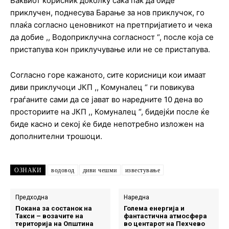
Ваквиот корисник доколку сака пак да биде
приклучен, поднесува Барање за нов приклучок, го
плаќа согласно ценовникот на претпријатието и чека
да добие ,, Водоприклучна согласност “, после која се
пристапува кон приклучување или не се пристапува.
Согласно горе кажаното, сите корисници кои имаат
диви приклучоци ЈКП ,, Комуналец “ ги повикува
граѓаните сами да се јават во наредните 10 дена во
просториите на ЈКП ,, Комуналец “, бидејќи после ќе
биде касно и секој ќе биде непотребно изложен на
дополнителни трошоци.
ОЗНАКИ
водовод
диви чешми
известување
Предходна
Наредна
Покана за состанок на
Голема енергија и
Такси – возачите на
фантастична атмосфера
територија на Општина
во центарот на Пехчево