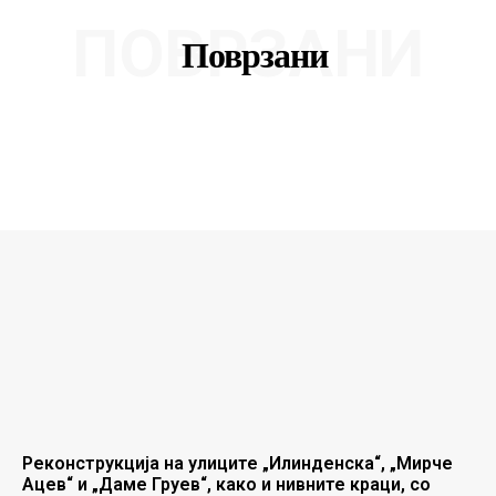
ПОВРЗАНИ
Поврзани
Реконструкција на улиците „Илинденска“, „Мирче
Ацев“ и „Даме Груев“, како и нивните краци, со