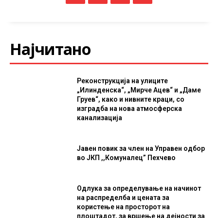
Најчитано
Реконструкција на улиците
„Илинденска“, „Мирче Ацев“ и „Даме
Груев“, како и нивните краци, со
изградба на нова атмосферска
канализација
Јавен повик за член на Управен одбор
во ЈКП ,,Комуналец” Пехчево
Одлука за определување на начинот
на распределба и цената за
користење на просторот на
плоштадот, за вршење на дејности за