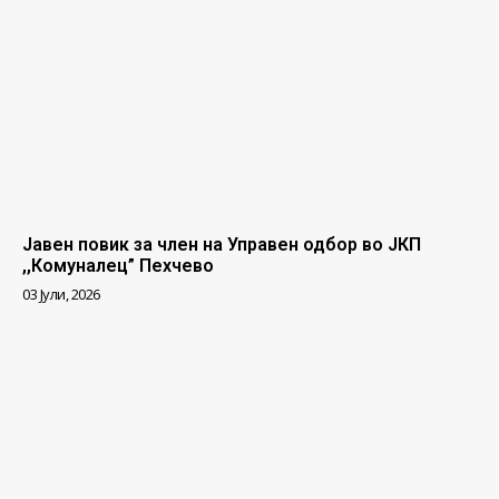
Јавен повик за член на Управен одбор во ЈКП
,,Комуналец” Пехчево
03 Јули, 2026