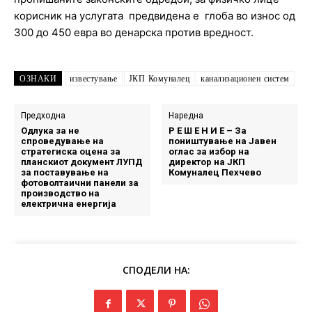
корисник на услугата предвидена е глоба во износ од
300 до 450 евра во денарска против вредност.
ОЗНАКИ
известување
ЈКП Комуналец
канализационен систем
Предходна
Наредна
Одлука за не
Р Е Ш Е Н И Е – За
спроведување на
поништување на Јавен
стратегиска оцена за
оглас за избор на
планскиот документ ЛУПД
директор на ЈКП
за поставување на
Комуналец Пехчево
фотоволтаични панели за
производство на
електрична енергија
СПОДЕЛИ НА: