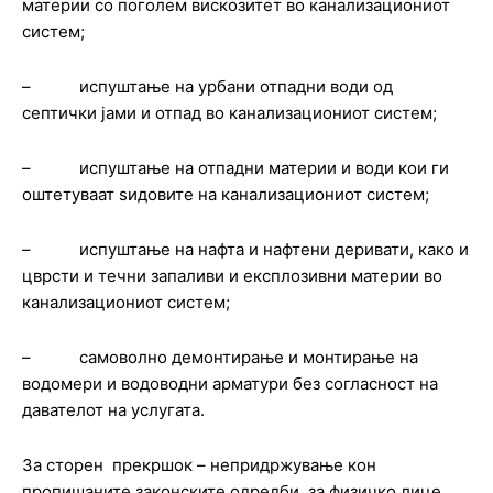
материи со поголем вискозитет во канализациониот
систем;
– испуштање на урбани отпадни води од
септички јами и отпад во канализациониот систем;
– испуштање на отпадни материи и води кои ги
оштетуваат ѕидовите на канализациониот систем;
– испуштање на нафта и нафтени деривати, како и
цврсти и течни запаливи и експлозивни материи во
канализациониот систем;
– самоволно демонтирање и монтирање на
водомери и водоводни арматури без согласност на
давателот на услугата.
За сторен прекршок – непридржување кон
пропишаните законските одредби, за физичко лице