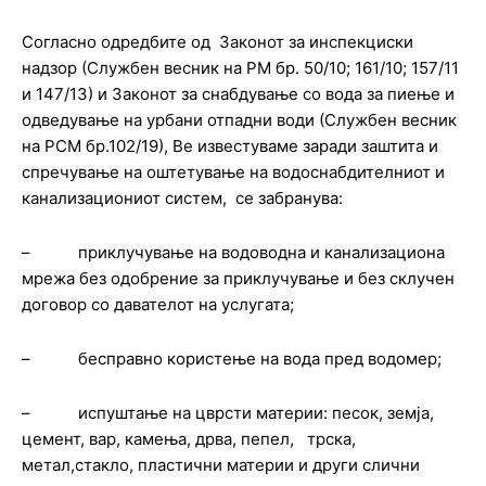
Согласно одредбите од Законот за инспекциски
надзор (Службен весник на РМ бр. 50/10; 161/10; 157/11
и 147/13) и Законот за снабдување со вода за пиење и
одведување на урбани отпадни води (Службен весник
на РСМ бр.102/19), Ве известуваме заради заштита и
спречување на оштетување на водоснабдителниот и
канализациониот систем, се забранува:
– приклучување на водоводна и канализациона
мрежа без одобрение за приклучување и без склучен
договор со давателот на услугата;
– бесправно користење на вода пред водомер;
– испуштање на цврсти материи: песок, земја,
цемент, вар, камења, дрва, пепел, трска,
метал,стакло, пластични материи и други слични