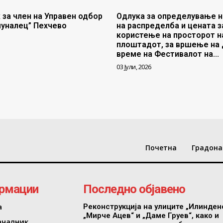
 за член на Управен одбор
Одлука за определување н
муналец” Пехчево
на распределба и цената з
користење на просторот н
плоштадот, за вршење на 
време на Фестивалот на...
03 Јули, 2026
Почетна
Градона
рмации
Последно објавено
а
Реконструкција на улиците „Илинден
„Мирче Ацев“ и „Даме Груев“, како и
ачалник