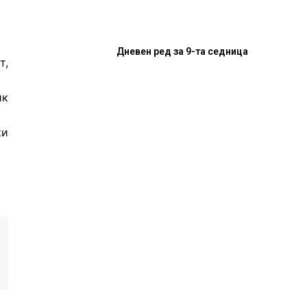
Дневен ред за 9-та седница
,
ик
ки