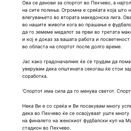
Ова се денови за спортот во Пехчево, а најго
на сите полиња. Огромна е среќата која што н
влегувањето во втората македонска лига. Ова
во нашите животи кога во прашање е фудбалот
да го земеме медалот за први во третата мак
и кој е доказ за вашата работа и посветенос
во областа на спортот после долго време.
Јас како градоначалник ќе се трудам да пома
уверувам дека општината секогаш ќе стои за
соработка.
‘Спортот има сила да го менува светот. Спорт
Нека Ви е со среќа и Ви посакувам многу усп
дека во Пехчево ќе се освојуваат уште многу
на финалето на женскиот фудбалски куп на Ма
стадион во Пехчево.