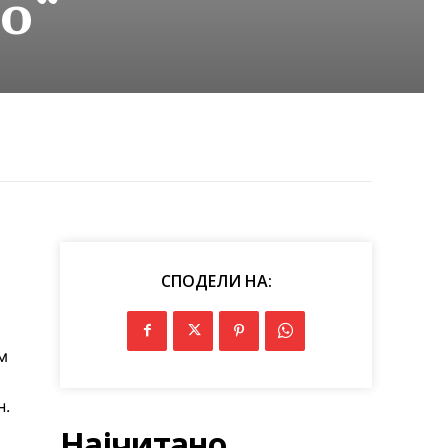
о“
СПОДЕЛИ НА:
м
н.
Најчитано