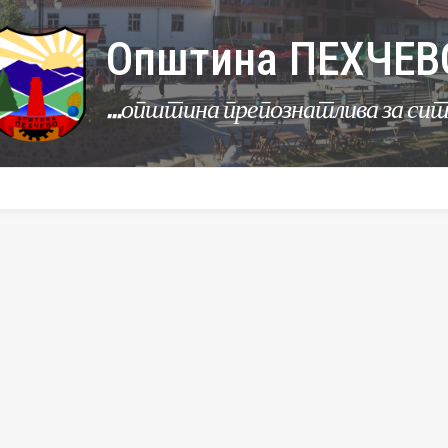
Општина ПЕХЧЕВ
...општина препознатлива за си
УРБАНИЗАМ
КОМУНАЛНИ ДЕЈНОСТИ
ЛЕР