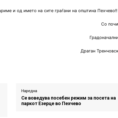
ариме и од името на сите граѓани на општина Пехчево!!
Со почит
Градоначалн
Драган Тренчовс
Наредна
Се воведува посебен режим за посета на
паркот Езерце во Пехчево