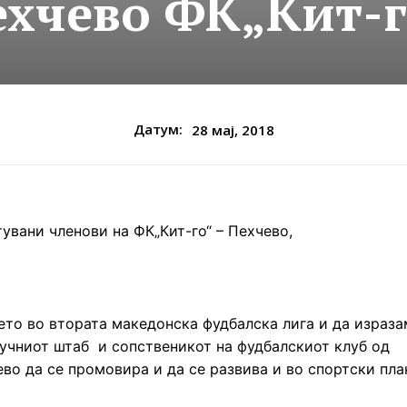
ехчево ФК„Кит-г
Датум:
28 мај, 2018
увани членови на ФК„Кит-го“ – Пехчево,
ето во втората македонска фудбалска лига и да израза
учниот штаб и сопственикот на фудбалскиот клуб од
ево да се промовира и да се развива и во спортски пла