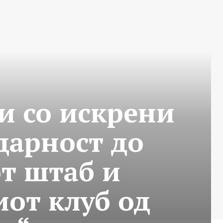
и со искрени
дарност до
от штаб и
иот клуб од