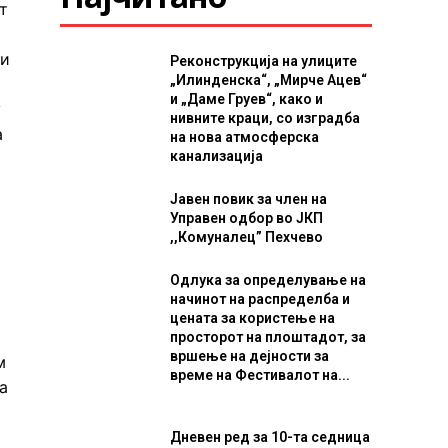
т
ви
Реконструкција на улиците
„Илинденска“, „Мирче Ацев“
и „Даме Груев“, како и
у
нивните краци, со изградба
а
на нова атмосферска
канализација
Јавен повик за член на
Управен одбор во ЈКП
,,Комуналец” Пехчево
Одлука за определување на
начинот на распределба и
цената за користење на
просторот на плоштадот, за
вршење на дејности за
м
време на Фестивалот на...
а
Дневен ред за 10-та седница