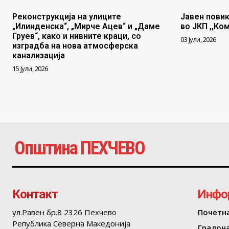
Реконструкција на улиците
Јавен повик
„Илинденска“, „Мирче Ацев“ и „Даме
во ЈКП ,,Ко
Груев“, како и нивните краци, со
03 Јули, 2026
изградба на нова атмосферска
канализација
15 Јули, 2026
Општина ПЕХЧЕВО
Контакт
Инфо
ул.Равен бр.8 2326 Пехчево
Почетн
Република Северна Македонија
Градон