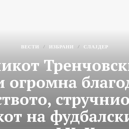
ВЕСТИ
ИЗБРАНИ
СЛАЈДЕР
икот Тренчовск
и огромна благо
твото, стручни
от на фудбалск