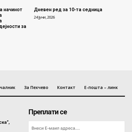
а начинот
Дневен ред за 10-та седница
а
24 Јуни, 2026
а
дејности за
чалник
За Пехчево
Контакт
Е-пошта – линк
Преплати се
ска“,