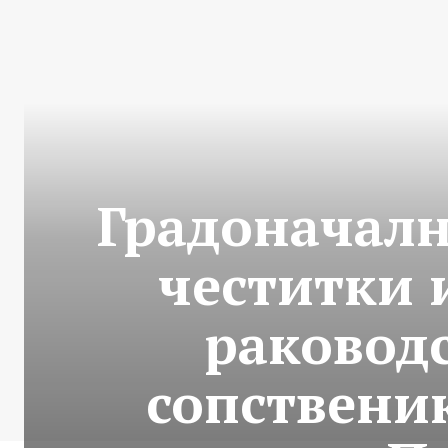
Градоначалн
честитки 
раководс
сопственик