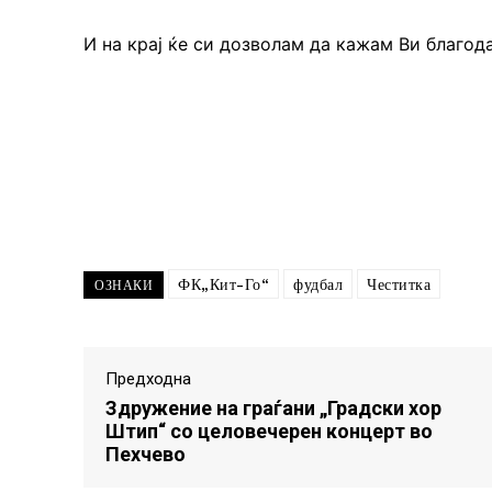
И на крај ќе си дозволам да кажам Ви благод
ФК„Кит-Го“
фудбал
Честитка
ОЗНАКИ
Предходна
Здружение на граѓани „Градски хор
Штип“ со целовечерен концерт во
Пехчево