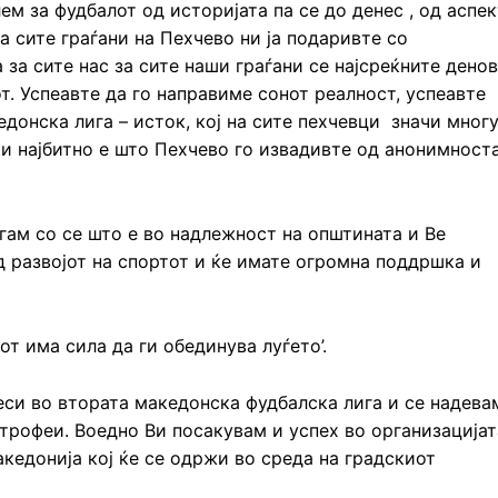
лем за фудбалот од историјата па се до денес , од аспек
а сите граѓани на Пехчево ни ја подаривте со
 за сите нас за сите наши граѓани се најсреќните дено
. Успеавте да го направиме сонот реалност, успеавте
едонска лига – исток, кој на сите пехчевци значи мног
т и најбитно е што Пехчево го извадивте од анонимност
гам со се што е во надлежност на општината и Ве
д развојот на спортот и ќе имате огромна поддршка и
от има сила да ги обединува луѓето’.
еси во втората македонска фудбалска лига и се надева
 трофеи. Воедно Ви посакувам и успех во организацијат
кедонија кој ќе се одржи во среда на градскиот