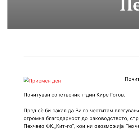
П
Почит
Почитуван сопственик г-дин Кире Гогов.
Пред сѐ би сакал да Ви го честитам влегувањ
огромна благодарност до раководството, стр
Пехчево ФК.„Кит-го“, кои ни овозможија Пехч