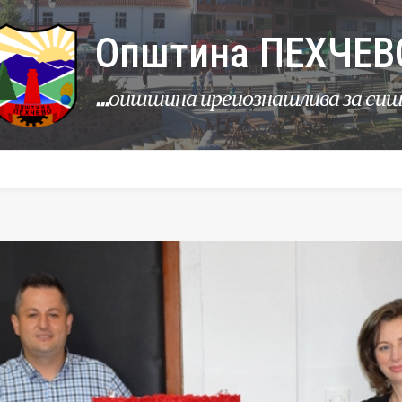
Општина ПЕХЧЕВ
...општина препознатлива за си
УРБАНИЗАМ
КОМУНАЛНИ ДЕЈНОСТИ
ЛЕР