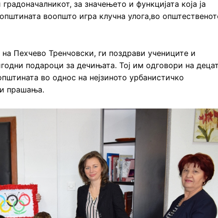
 градоначалникот, за значењето и функцијата која ја
 општината воопшто игра клучна улога,во општественот
 на Пехчево Тренчовски, ги поздрави учениците и
годни подароци за дечињата. Тој им одговори на деца
општината во однос на нејзиното урбанистичко
ги прашања.