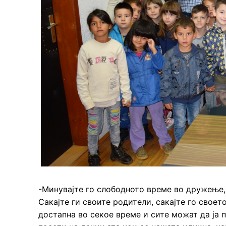
-Минувајте го слободното време во дружење,
Сакајте ги своите родители, сакајте го своет
достапна во секое време и сите можат да ја п