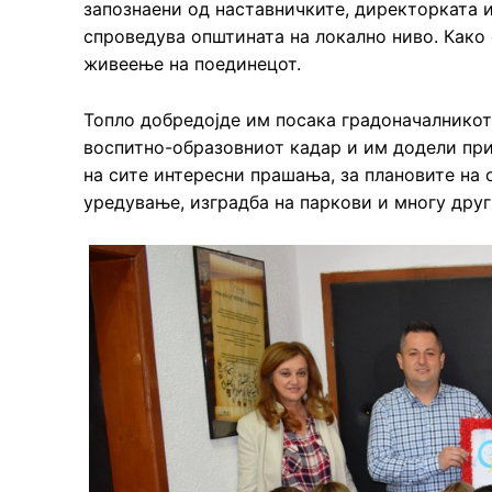
запознаени од наставничките, директорката и
спроведува општината на локално ниво. Како
живеење на поединецот.
Топло добредојде им посака градоначалникот
воспитно-образовниот кадар и им додели при
на сите интересни прашања, за плановите на 
уредување, изградба на паркови и многу дру