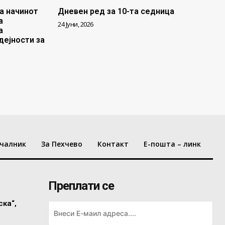
а начинот
Дневен ред за 10-та седница
а
24 Јуни, 2026
а
дејности за
чалник
За Пехчево
Контакт
Е-пошта – линк
Преплати се
ска“,