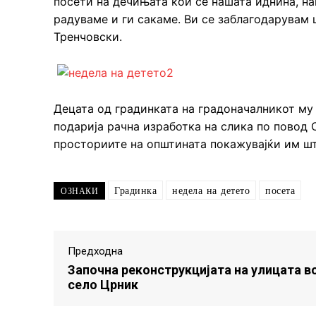
посети на дечињата кои се нашата иднина, на
радуваме и ги сакаме. Ви се заблагодарувам 
Тренчовски.
Децата од градинката на градоначалникот му 
подарија рачна изработка на слика по повод С
просториите на општината покажувајќи им шт
Градинка
недела на детето
посета
ОЗНАКИ
Предходна
Започна реконструкцијата на улицата в
село Црник