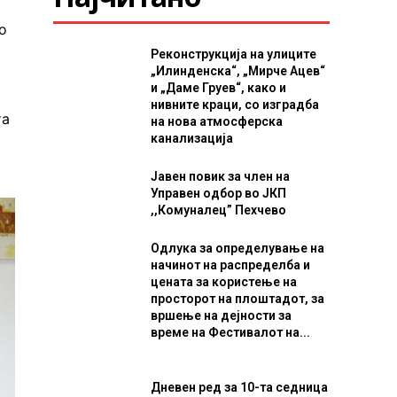
о
Реконструкција на улиците
„Илинденска“, „Мирче Ацев“
и „Даме Груев“, како и
нивните краци, со изградба
та
на нова атмосферска
канализација
Јавен повик за член на
Управен одбор во ЈКП
,,Комуналец” Пехчево
Одлука за определување на
начинот на распределба и
цената за користење на
просторот на плоштадот, за
вршење на дејности за
време на Фестивалот на...
Дневен ред за 10-та седница