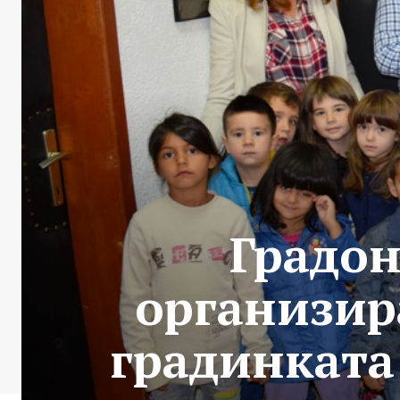
Градо
организир
градинката