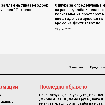
 за член на Управен одбор
Одлука за определување н
муналец” Пехчево
на распределба и цената з
користење на просторот н
плоштадот, за вршење на 
време на Фестивалот на...
03 Јули, 2026
Почетна
Градона
рмации
Последно објавено
а
Реконструкција на улиците „Илинден
„Мирче Ацев“ и „Даме Груев“, како и
ачалник
нивните краци, со изградба на нова