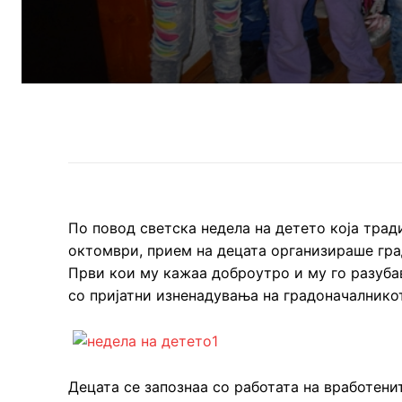
По повод светска недела на детето која тра
октомври, прием на децата организираше гра
Први кои му кажаа доброутро и му го разубави
со пријатни изненадувања на градоначалникот
Децата се запознаа со работата на вработени