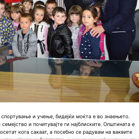
 спортување и учење, бидејќи моќта е во знаењето.
о семејство и почитувајте ги најблиските. Општината е
осетат кога сакаат, а посебно се радувам на ваквите