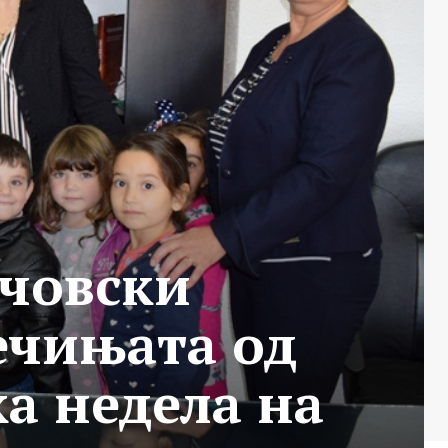
човски
ечињата од
а недела на