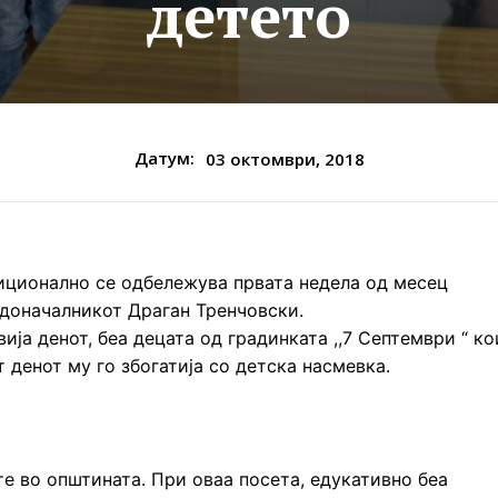
детето
Датум:
03 октомври, 2018
диционално се одбележува првата недела од месец
доначалникот Драган Тренчовски.
ја денот, беа децата од градинката ,,7 Септември “ ко
 денот му го збогатија со детска насмевка.
те во општината. При оваа посета, едукативно беа