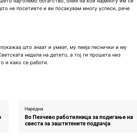
шето најголемо богатство, оние на кои најмногу им се
што не посетивте и ви посакувам многу успеси, рече
покажаа што знаат и умеат, му пееја песнички и му
ветската недела на детето, а тој ги прошета низ
о и како се работи.
Наредна
о
Во Пехчево работилница за подигање на
свеста за заштитените подрачја