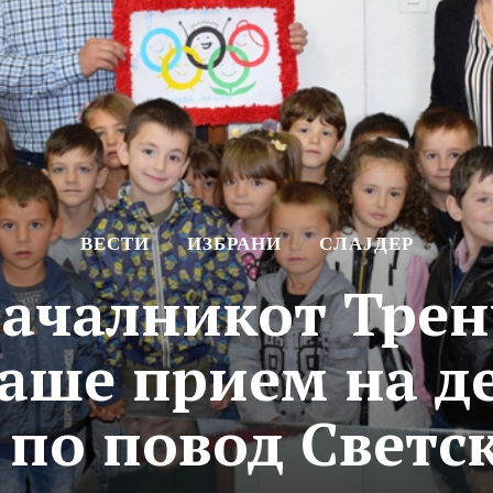
ВЕСТИ
ИЗБРАНИ
СЛАЈДЕР
началникот Трен
аше прием на д
 по повод Светск