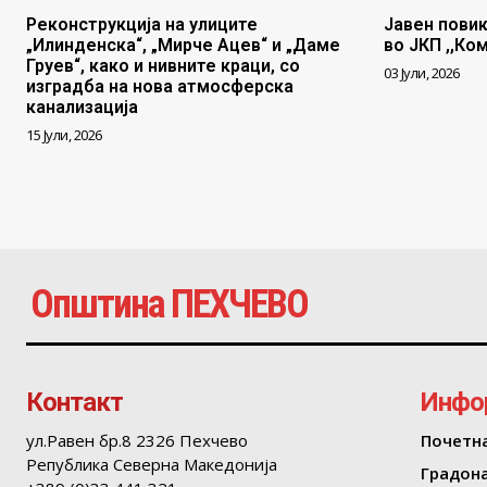
Реконструкција на улиците
Јавен повик
„Илинденска“, „Мирче Ацев“ и „Даме
во ЈКП ,,Ко
Груев“, како и нивните краци, со
03 Јули, 2026
изградба на нова атмосферска
канализација
15 Јули, 2026
Општина ПЕХЧЕВО
Контакт
Инфо
ул.Равен бр.8 2326 Пехчево
Почетн
Република Северна Македонија
Градон