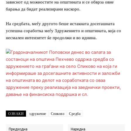
зависнот од можностите на општината и се обврза овие
барања да бидат реализирани наскоро.
На средбата, меѓу другото беше истакната досегашната
успешна соработка меѓу Здружението и општината, која со
несмален интензитет ќе продолжи и во иднина.
ОЗНАКИ
здружение
Спиково
Средба
Предходна
Наредна