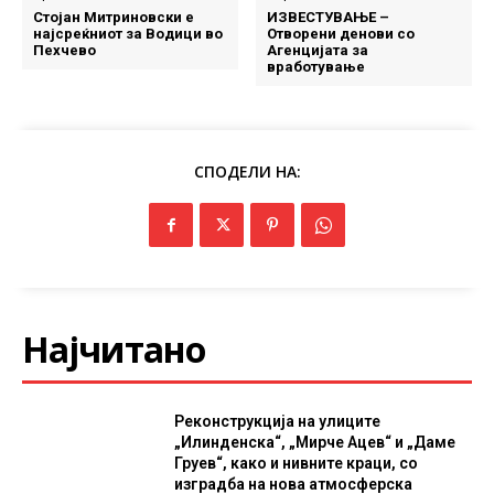
Стојан Митриновски е
ИЗВЕСТУВАЊЕ –
најсреќниот за Водици во
Отворени денови со
Пехчево
Агенцијата за
вработување
СПОДЕЛИ НА:
Најчитано
Реконструкција на улиците
„Илинденска“, „Мирче Ацев“ и „Даме
Груев“, како и нивните краци, со
изградба на нова атмосферска