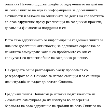
општина Пехчево оддржа средба со здружението на граѓани
на село Спиково на која ги информираше за досегашните
активности и заложби на општината во делот на соработката
со оваа здружение преку реализација на заеднички проекти,
давање на финансиска поддршка и сл.
Исто така здружението го информираше градоначалникот за
нивните досегашни активности, за одличната соработка со
локалната самоуправа како и со проблемите со кои се
соочуваат со цел изнаоѓање на заедничко решение.
На средбата беше разговарано околу проблемот со
резервоарот во с. Спиково за негова санација и за санација
или изградба на падот до селото Спиково.
Градоначалникот Поповски ја истакна подготвеноста на
Локалната самоуправа да им излегува во пресрет на
барањата на оваа здружение на граѓани на село Спиково во