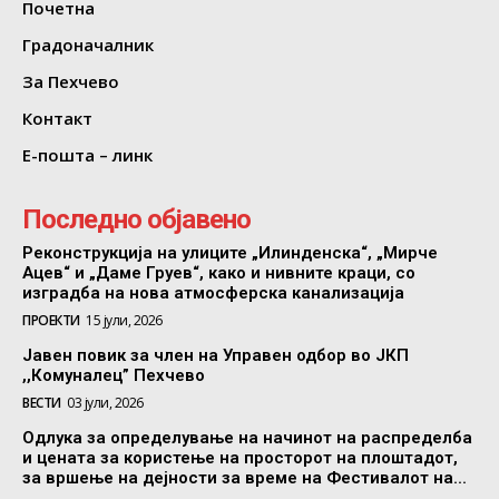
Почетна
Градоначалник
За Пехчево
Контакт
Е-пошта – линк
Последно објавено
Реконструкција на улиците „Илинденска“, „Мирче
Ацев“ и „Даме Груев“, како и нивните краци, со
изградба на нова атмосферска канализација
ПРОЕКТИ
15 јули, 2026
Јавен повик за член на Управен одбор во ЈКП
,,Комуналец” Пехчево
ВЕСТИ
03 јули, 2026
Одлука за определување на начинот на распределба
и цената за користење на просторот на плоштадот,
за вршење на дејности за време на Фестивалот на...