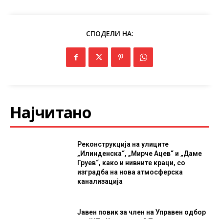
СПОДЕЛИ НА:
Најчитано
Реконструкција на улиците
„Илинденска“, „Мирче Ацев“ и „Даме
Груев“, како и нивните краци, со
изградба на нова атмосферска
канализација
Јавен повик за член на Управен одбор