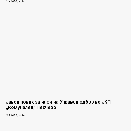
15 Јули, 2026
Јавен повик за член на Управен одбор во ЈКП
,,Комуналец” Пехчево
03 Јули, 2026