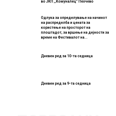
во ЈКП ,,Комуналец” Пехчево
Одлука за определување на начинот
на распределба и цената за
користење на просторот на
плоштадот, за вршење на дејности за
време на Фестивалот на...
Дневен ред за 10-та седница
Дневен ред за 9-та седница