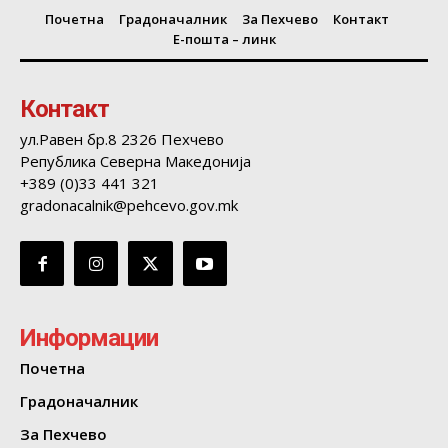
Почетна
Градоначалник
За Пехчево
Контакт
Е-пошта – линк
Контакт
ул.Равен бр.8 2326 Пехчево
Република Северна Македонија
+389 (0)33 441 321
gradonacalnik@pehcevo.gov.mk
Информации
Почетна
Градоначалник
За Пехчево