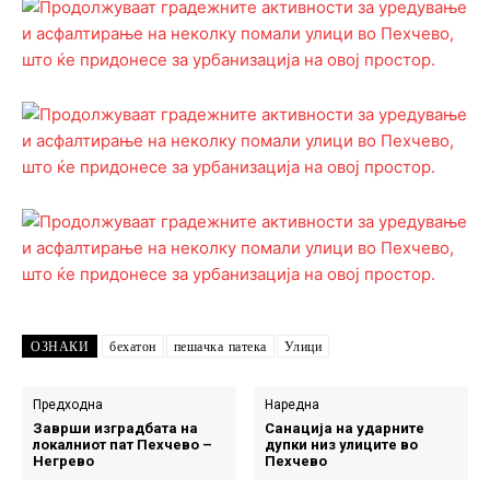
ОЗНАКИ
бехатон
пешачка патека
Улици
Предходна
Наредна
Заврши изградбата на
Санација на ударните
локалниот пат Пехчево –
дупки низ улиците во
Негрево
Пехчево