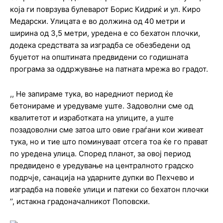
која ги поврзува булеварот Борис Кидриќ и ул. Киро
Медарски. Улицата е во должина од 40 метри и
ширина од 3,5 метри, уредена е со бехатон плочки,
додека средствата за изградба се обезбедени од
буџетот на општината предвидени со годишната
програма за оддржување на патната мрежа во градот.
,, Не запираме тука, во наредниот период ќе
бетонираме и уредуваме уште. Задоволни сме од
квалитетот и изработката на улиците, а уште
позадоволни сме затоа што овие граѓани кои живеат
тука, но и тие што поминуваат отсега тоа ќе го прават
по уредена улица. Според планот, за овој период
предвидено е уредување на централното градско
подрчје, санација на ударните дупки во Пехчево и
изградба на повеќе улици и патеки со бехатон плочки
’’, истакна градоначалникот Поповски.