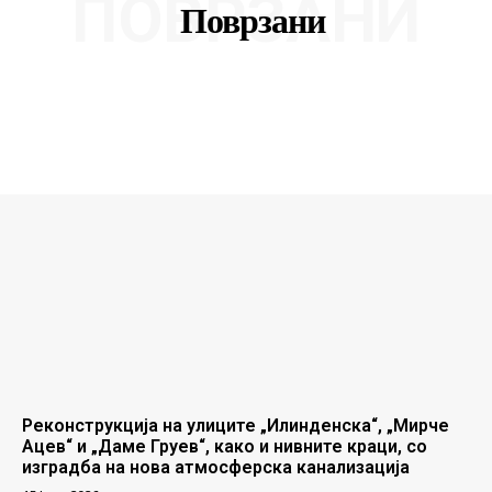
ПОВРЗАНИ
Поврзани
Реконструкција на улиците „Илинденска“, „Мирче
Ацев“ и „Даме Груев“, како и нивните краци, со
изградба на нова атмосферска канализација