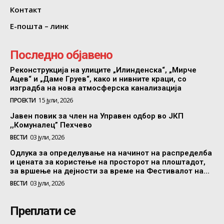
Контакт
Е-пошта – линк
Последно објавено
Реконструкција на улиците „Илинденска“, „Мирче
Ацев“ и „Даме Груев“, како и нивните краци, со
изградба на нова атмосферска канализација
ПРОЕКТИ
15 јули, 2026
Јавен повик за член на Управен одбор во ЈКП
,,Комуналец” Пехчево
ВЕСТИ
03 јули, 2026
Одлука за определување на начинот на распределба
и цената за користење на просторот на плоштадот,
за вршење на дејности за време на Фестивалот на...
ВЕСТИ
03 јули, 2026
Преплати се