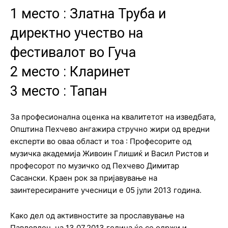
1 место : Златна Труба и
директно учество на
фестивалот во Гуча
2 место : Кларинет
3 место : Тапан
За професионална оценка на квалитетот на изведбата,
Општина Пехчево ангажира стручно жири од вредни
експерти во оваа област и тоа : Професорите од
музичка академија Живоин Глишиќ и Васил Ристов и
професорот по музичко од Пехчево Димитар
Сасански. Краен рок за пријавување на
заинтересираните учесници е 05 јули 2013 година.
Како дел од активностите за прославување на
Павловден, на 13.07.2013 година ќе се одржи и