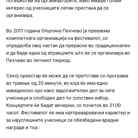
потешкотии на организаторите, иако имаше голем
интерес од учесниците сепак престана да се
организира.
Во 2011 година Општина Пехчево ја превзема
комплетната организација на фестивалот, со
определба овој настан да прерасне во традиционален
и да биде една од атракциите што ќе се организира во
Пехчево во летниот период.
Секој оркестар ќе може да се претстави со програма
во траење од 20 минути, во која ќе има едно
македонско оро како задолжителен дел за сите
учесници и слободен дел по сопствен избор.
Концертите ќе бидат вечерни, со почеток во 21.00
часот. Фестивалот ќе има натпреварувачки карактер и
за најуспешните учесници се обезбедени вредни
награди и тоа :