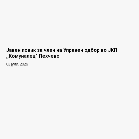
Јавен повик за член на Управен одбор во ЈКП
,,Комуналец” Пехчево
03 Јули, 2026