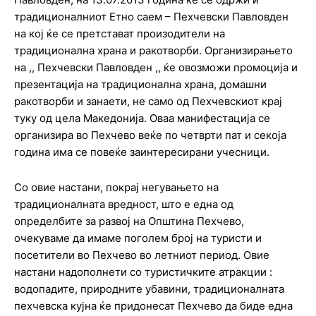
традиционалниот Етно саем – Пехчевски Павловден
на кој ќе се претстават произодители на
традиционална храна и ракотворби. Организирањето
на ,, Пехчевски Павловден ,, ќе овозможи промоција и
презентација на традиционална храна, домашни
ракотворби и занаети, не само од Пехчевскиот крај
туку од цела Македонија. Оваа манифестација се
организира во Пехчево веќе по четврти пат и секоја
година има се повеќе заинтересирани учесници.
Со овие настани, покрај негувањето на
традиционалната вредност, што е една од
определбите за развој на Општина Пехчево,
очекуваме да имаме поголем број на туристи и
посетители во Пехчево во летниот период. Овие
настани надополнети со туристичките атракции :
водопадите, природните убавини, традиционалната
пехчевска кујна ќе придонесат Пехчево да биде една