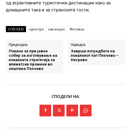
од атрактивните туристички дестинации како за
домашните така и за странските гости.
ОЗНАКИ
оркестри
павловден
Фестивал
Предходна
Наредна
Покана за прв јавен
Заврши изградбата на
собир за изготвување на
локалниот пат Пехчево –
локалната стратегија за
Негрево
климатски промени во
општина Пехчево
СПОДЕЛИ НА: