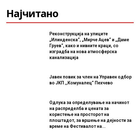
Најчитано
Реконструкција на улиците
„Илинденска“, „Мирче Ацев“ и „Даме
Груев“, како и нивните краци, со
изградба на нова атмосферска
канализација
Јавен повик за член на Управен одбор
во ЈКП ,,Комуналец” Пехчево
Одлука за определување на начинот
на распределба и цената за
користење на просторот на
плоштадот, за вршење на дејности за
време на Фестивалот на...