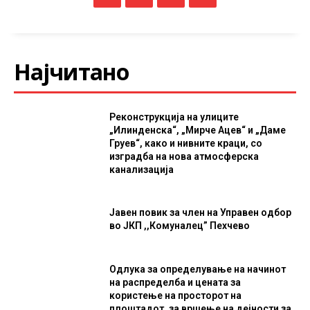
Најчитано
Реконструкција на улиците
„Илинденска“, „Мирче Ацев“ и „Даме
Груев“, како и нивните краци, со
изградба на нова атмосферска
канализација
Јавен повик за член на Управен одбор
во ЈКП ,,Комуналец” Пехчево
Одлука за определување на начинот
на распределба и цената за
користење на просторот на
плоштадот, за вршење на дејности за