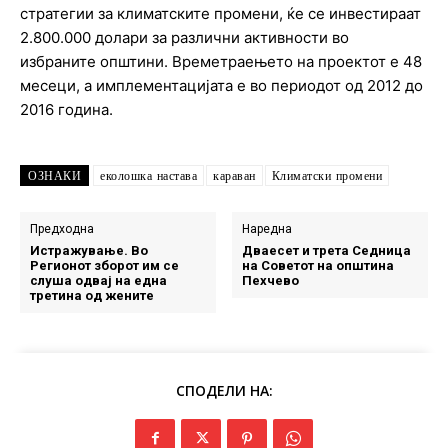
стратегии за климатските промени, ќе се инвестираат
2.800.000 долари за различни активности во
избраните општини. Времетраењето на проектот е 48
месеци, а имплементацијата е во периодот од 2012 до
2016 година.
ОЗНАКИ
еколошка настава
караван
Климатски промени
Предходна
Наредна
Истражување. Во
Дваесет и трета Седница
Регионот зборот им се
на Советот на општина
слуша одвај на една
Пехчево
третина од жените
СПОДЕЛИ НА: