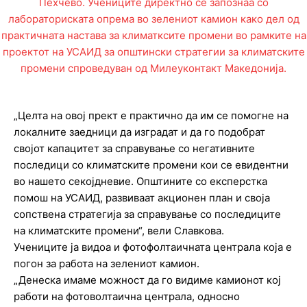
„Целта на овој прект е практично да им се помогне на
локалните заедници да изградат и да го подобрат
својот капацитет за справување со негативните
последици со климатските промени кои се евидентни
во нашето секојдневие. Општините со експерстка
помош на УСАИД, развиваат акционен план и своја
сопствена стратегија за справување со последиците
на климатските промени“, вели Славкова.
Учениците ја видоа и фотофолтаичната централа која е
погон за работа на зелениот камион.
„Денеска имаме можност да го видиме камионот кој
работи на фотоволтаична централа, односно