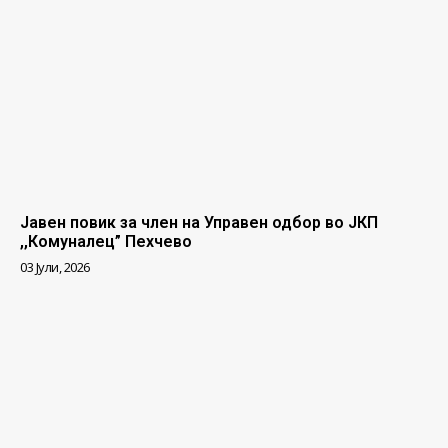
Јавен повик за член на Управен одбор во ЈКП
,,Комуналец” Пехчево
03 Јули, 2026