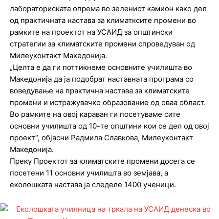
лабораториската опрема во зелениот камион како дел
од практичната настава за климатксите промени во
рамките на проектот на УСАИД за општински
стратегии за климатските промени спроведуван од
Милеуконтакт Македонија.
„Целта е да ги поттикнеме основните училишта во
Македонија да ја подобрат наставната програма со
воведување на практична настава за климатските
промени и истражувачко образование од оваа област.
Во рамките на овој караван ги посетуваме сите
основни училишта од 10-те општини кои се дел од овој
проект“, објасни Радмила Славкова, Милеуконтакт
Македонија.
Преку Проектот за климатските промени досега се
посетени 11 основни училишта во земјава, а
еколошката настава ја следеле 1400 ученици.