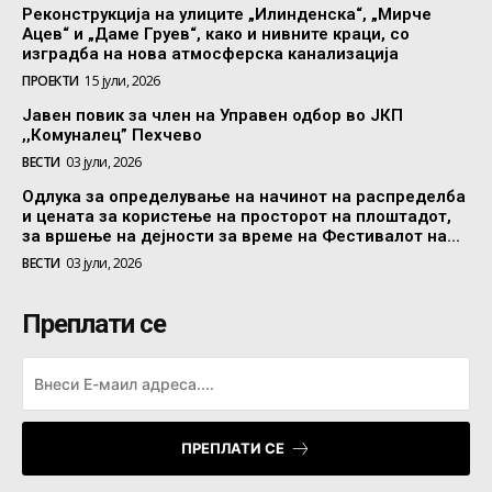
Реконструкција на улиците „Илинденска“, „Мирче
Ацев“ и „Даме Груев“, како и нивните краци, со
изградба на нова атмосферска канализација
ПРОЕКТИ
15 јули, 2026
Јавен повик за член на Управен одбор во ЈКП
,,Комуналец” Пехчево
ВЕСТИ
03 јули, 2026
Одлука за определување на начинот на распределба
и цената за користење на просторот на плоштадот,
за вршење на дејности за време на Фестивалот на...
ВЕСТИ
03 јули, 2026
Преплати се
ПРЕПЛАТИ СЕ