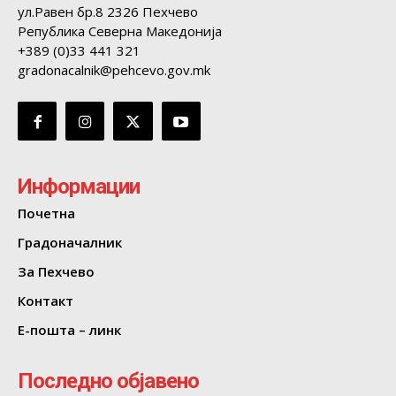
ул.Равен бр.8 2326 Пехчево
Република Северна Македонија
+389 (0)33 441 321
gradonacalnik@pehcevo.gov.mk
Информации
Почетна
Градоначалник
За Пехчево
Контакт
Е-пошта – линк
Последно објавено