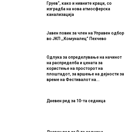
Груев“, како и нивните краци, со
изградба на нова атмосферска
канализација
Јавен повик за член на Управен одбор
во ЈКП ,,Комуналец” Пехчево
Одлука за определување на начинот
на распределба и цената за
користење на просторот на
плоштадот, за вршење на дејности за
време на Фестивалот на...
Дневен ред за 10-та седница
Дневен ред за 9-та седница