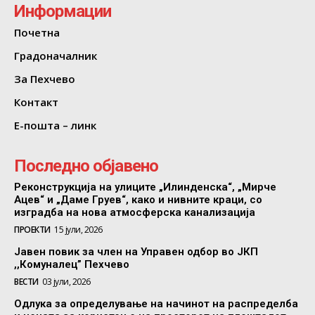
Информации
Почетна
Градоначалник
За Пехчево
Контакт
Е-пошта – линк
Последно објавено
Реконструкција на улиците „Илинденска“, „Мирче
Ацев“ и „Даме Груев“, како и нивните краци, со
изградба на нова атмосферска канализација
ПРОЕКТИ
15 јули, 2026
Јавен повик за член на Управен одбор во ЈКП
,,Комуналец” Пехчево
ВЕСТИ
03 јули, 2026
Одлука за определување на начинот на распределба