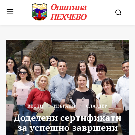
Општина
ПЕХЧЕВО
ВЕСТИ
ИЗБРАНИ
СЛАЈДЕР
Доделени сертификати
за успешно завршени