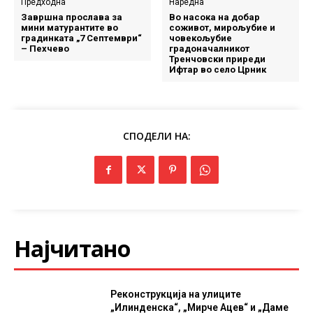
Предходна
Наредна
Завршна прослава за
Во насока на добар
мини матурантите во
соживот, мирољубие и
градинката „7 Септември“
човекољубие
– Пехчево
градоначалникот
Тренчовски приреди
Ифтар во село Црник
СПОДЕЛИ НА:
Најчитано
Реконструкција на улиците
„Илинденска“, „Мирче Ацев“ и „Даме