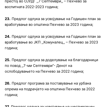
престој во ОЈУДГ ,,7 Септември,, – Пехчево за
воспитната 2022-2023 година
;
23.
Предлог о
длука за усвојување на Годишен план за
вработување во општина Пехчево за 2023 година
;
24.
Предлог одлука за усвојување на Годишен план за
вработување во JKП ,,Комуналец,, – Пехчево
за 2023
година;
25.
Предлог о
длука за доделување на благодарници
по повод
,,7-ми Септември”- Денот на
ослободувањето на Пехчево за 2022 година
;
26.
Предлог
п
рограма за поставување на урбана
опрема на под
р
ачјето на
о
пштина Пехчево за 2022
година
;
27.
Предлог о
длука за усвојување на шестмесечен