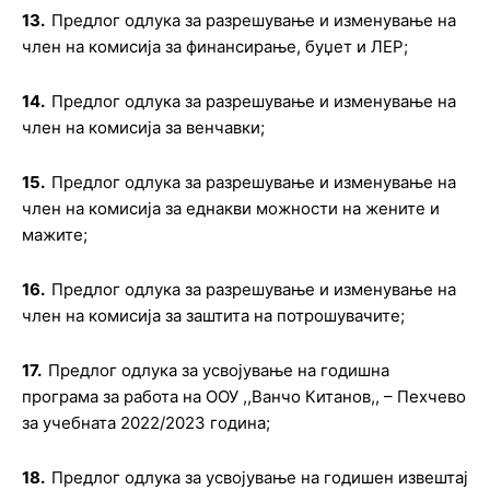
13.
Предлог одлука
з
а
разрешување и изменување на
член на комисија за
финансирање, буџет и ЛЕР
;
14.
Предлог одлука
з
а
разрешување и изменување на
член на комисија за
венчавки
;
15.
Предлог одлука
з
а
разрешување и изменување на
член на комисија за
еднакви можности на жените и
мажите
;
16.
Предлог одлука
з
а
разрешување и изменување на
член на комисија за
заштита на потрошувачите
;
17.
Предлог одлука
з
а усвојување на годишна
програма за работа на
ООУ ,,Ванчо Китанов,, – Пехчево
за учебната 2022/2023 година
;
18.
Предлог одлука
за усвојување на годишен извештај