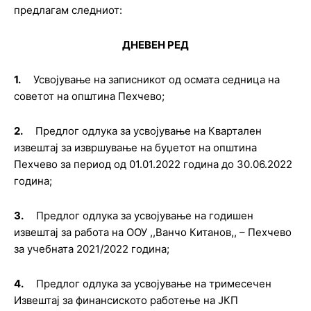
предлагам следниот
:
ДНЕВЕН РЕД
1.
Усвојување на записникот од осмата седница на
советот на општина Пехчево;
2.
Предлог
о
длука за усвојување на
Кварталeн
извештај за извршување на буџетот на општина
Пехчево за период од 01.01.2022 година до 30.06.2022
година;
3.
Предлог
о
длука за усвојување на годишен
извештај за работа на
ООУ ,,Ванчо Китанов,, – Пехчево
за учебната 2021/2022 година
;
4.
Предлог
одлука за усвојување на тримесечен
Извештај за финансиското работење на ЈКП