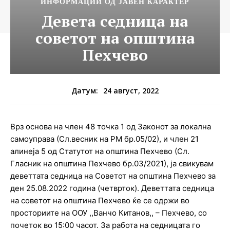
ИНФОРМАЦИИ ОД ЈАВЕН КАРАКТЕР
Девета седница на
советот на општина
Пехчево
24 август, 2022
Датум:
Врз основа на член 48 точка 1 од Законот за локална
самоуправа (Сл.весник на РМ бр.05/02), и член 21
алинеја 5 од
Статутот на општина Пехчево (Сл.
Гласник на општина Пехчево бр.03/2021),
ja
свикувам
деветтата седница на Советот на општина Пехчево за
ден 25.08.2022 година
(
четврток). Деветтата седница
на советот на општина Пехчево ќе се одржи во
просториите на ООУ ,,Ванчо Китанов,, – Пехчево, со
почеток во 15:00 часот. За работа на седницата го