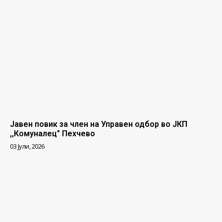
Јавен повик за член на Управен одбор во ЈКП
,,Комуналец” Пехчево
03 Јули, 2026