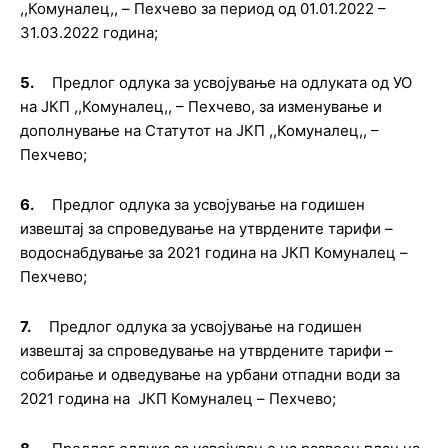
,,
Комуналец
,, –
Пехчево за период од 01.01.2022 –
31.03.2022 година;
5.
Предлог
о
длука за усвојување на одлуката од УО
на ЈКП
,,
Комуналец
,,
– Пехчево,
за изменување и
дополнување на Статутот на ЈКП
,,
Комуналец
,,
–
Пехчево
;
6.
Предлог
о
длука за усвојување на годишен
извештај за спроведување на утврдените тарифи –
водоснабдување за 2021 година на ЈКП Комуналец
–
Пехчево
;
7.
Предлог
о
длука за усвојување на годишен
извештај за спроведување на утврдените тарифи –
собирање и одведување на урбани отпадни води за
2021 година на ЈКП Комуналец
–
Пехчево
;