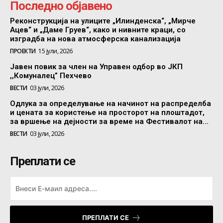
Последно објавено
Реконструкција на улиците „Илинденска“, „Мирче
Ацев“ и „Даме Груев“, како и нивните краци, со
изградба на нова атмосферска канализација
ПРОЕКТИ
15 јули, 2026
Јавен повик за член на Управен одбор во ЈКП
,,Комуналец” Пехчево
ВЕСТИ
03 јули, 2026
Одлука за определување на начинот на распределба
и цената за користење на просторот на плоштадот,
за вршење на дејности за време на Фестивалот на...
ВЕСТИ
03 јули, 2026
Преплати се
ПРЕПЛАТИ СЕ