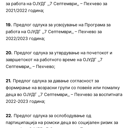
за работа на
ОЈУДГ ,,7 Септември,, – Пехчево за
2021/2022 година
;
19.
Предлог о
длука за усвојување на Програма за
работа на ОЈУДГ ,,7 Септември,, – Пехчево
за
2022/
2023 година
;
20.
Предлог о
длука за утврдување на почетокот и
завршетокот на работното време на
О
ЈУДГ ,,7
Септември,, – Пехчево
;
21.
Предлог о
длука за
давање согласност за
формирање на возрасни групи со повеќе или помалку
деца во ОЈУДГ ,,7 Септември,, – Пехчево за воспитната
2022-2023 година
;
22.
Предлог о
длука за ослободување од
партиципација на ромски деца во социјален ризик за