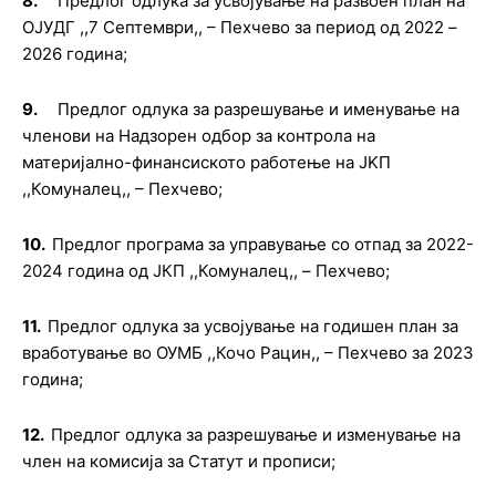
8.
Предлог
о
длука за усвојување на
развоен план на
ОЈУДГ ,,7 Септември,, – Пехчево за период од 2022
–
2026 година;
9.
Предлог одлука за разрешување и именување на
членови на Надзорен одбор за контрола на
материјално-финансиското работење на JKП
,,Комуналец,, – Пехчево;
10.
Предлог п
рограма за управување со отпад за 2022-
2024 година од ЈКП
,,Комуналец,, –
Пехчево
;
11.
Предлог одлука
за усвојување на годишен план за
вработување во ОУМБ ,,Кочо Рацин,, – Пехчево за 2023
година
;
12.
Предлог одлука
з
а
разрешување и изменување на
член на
комисија за
Статут и прописи;