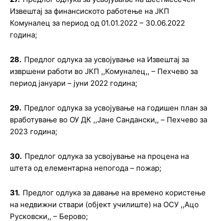
Извештај за финансиското работење на ЈКП
Комуналец за период од 01.01.2022 – 30.06.2022
година
;
28.
Предлог о
длука за усвојување на Извештај за
извршени работи во ЈКП ,,Комуналец,, – Пехчево за
период јануари – јуни 2022 година
;
29.
Предлог о
длука
за усвојување на
годишен план за
вработување во
ОУ ДК
,,
Јане Сандански
,, –
Пехчево за
2023 година
;
30.
Предлог одлука за усв
о
јува
њ
е на пр
о
цена на
штета
о
д елементарна
н
еп
о
г
о
да
–
п
ожар;
31.
Предлог о
длука за давање на времено користење
на недвижни ствари (објект училиште) на OСУ ,,Ацо
Русковски,, – Берово
;