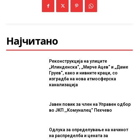
Најчитано
Реконструкција на улиците
„Илинденска“, „Мирче Ацев“ и „Даме
Груев“, како и нивните краци, со
изградба на нова атмосферска
канализација
Јавен повик за член на Управен одбор
во ЈКП ,,Комуналец” Пехчево
Одлука за определување на начинот
на распределба и цената за