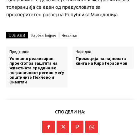
толеранција се еден од предусловите за
просперитетен развој на Република Македонија.
ОЗНАКИ
Курбан Бајрам
Честитка
Предходна
Наредна
Успешно реализиран
Промоција на најновата
проектот за заштита на
книга на Киро Герасимов
животната средина во
пограничниот регион меѓу
општините Пехчево и
Симитли
СПОДЕЛИ НА: