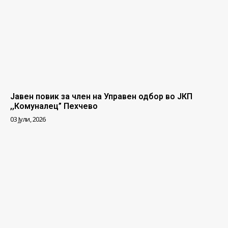
Јавен повик за член на Управен одбор во ЈКП
,,Комуналец” Пехчево
03 Јули, 2026