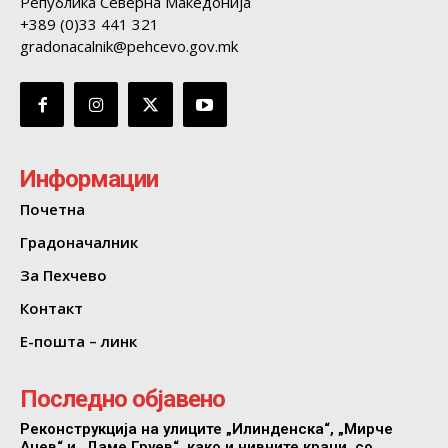
Република Северна Македонија
+389 (0)33 441 321
gradonacalnik@pehcevo.gov.mk
Информации
Почетна
Градоначалник
За Пехчево
Контакт
Е-пошта – линк
Последно објавено
Реконструкција на улиците „Илинденска“, „Мирче
Ацев“ и „Даме Груев“, како и нивните краци, со