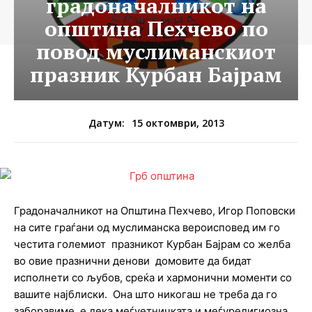
градоначалникот на
општина Пехчево по
повод муслиманскиот
празник Курбан Бајрам
15 октомври, 2013
Датум:
Градоначалникот на Општина Пехчево, Игор Поповски
на сите граѓани од муслиманска вероисповед им го
честита големиот празникот Курбан Бајрам со желба
во овие празнични денови домовите да бидат
исполнети со љубов, среќа и хармонични моменти со
вашите најблиски. Она што никогаш не треба да го
заборавиме е дека меѓуетничката и меѓурелигиозна