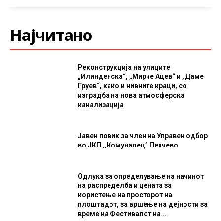
Најчитано
Реконструкција на улиците
„Илинденска“, „Мирче Ацев“ и „Даме
Груев“, како и нивните краци, со
изградба на нова атмосферска
канализација
Јавен повик за член на Управен одбор
во ЈКП ,,Комуналец” Пехчево
Одлука за определување на начинот
на распределба и цената за
користење на просторот на
плоштадот, за вршење на дејности за
време на Фестивалот на...