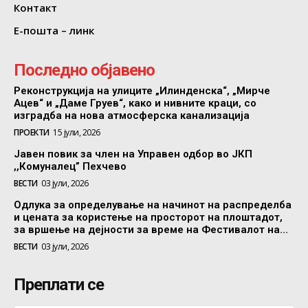
Контакт
Е-пошта – линк
Последно објавено
Реконструкција на улиците „Илинденска“, „Мирче
Ацев“ и „Даме Груев“, како и нивните краци, со
изградба на нова атмосферска канализација
ПРОЕКТИ
15 јули, 2026
Јавен повик за член на Управен одбор во ЈКП
,,Комуналец” Пехчево
ВЕСТИ
03 јули, 2026
Одлука за определување на начинот на распределба
и цената за користење на просторот на плоштадот,
за вршење на дејности за време на Фестивалот на...
ВЕСТИ
03 јули, 2026
Преплати се