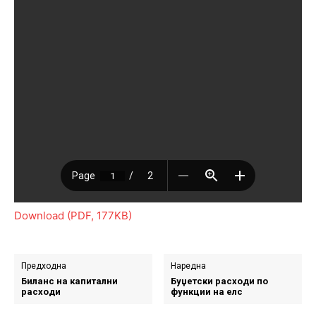
Download (PDF, 177KB)
Предходна
Наредна
Биланс на капитални
Буџетски расходи по
расходи
функции на елс