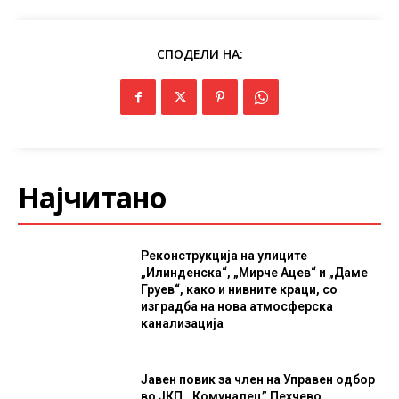
СПОДЕЛИ НА:
Најчитано
Реконструкција на улиците
„Илинденска“, „Мирче Ацев“ и „Даме
Груев“, како и нивните краци, со
изградба на нова атмосферска
канализација
Јавен повик за член на Управен одбор
во ЈКП ,,Комуналец” Пехчево