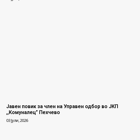
Јавен повик за член на Управен одбор во ЈКП
,,Комуналец” Пехчево
03 Јули, 2026