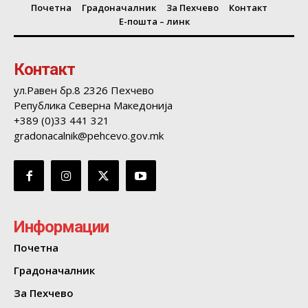
Почетна
Градоначалник
За Пехчево
Контакт
Е-пошта – линк
Контакт
ул.Равен бр.8 2326 Пехчево
Република Северна Македонија
+389 (0)33 441 321
gradonacalnik@pehcevo.gov.mk
Информации
Почетна
Градоначалник
За Пехчево