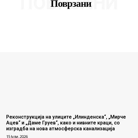
ПОВРЗАНИ
Поврзани
Реконструкција на улиците „Илинденска“, „Мирче
Ацев“ и „Даме Груев“, како и нивните краци, со
изградба на нова атмосферска канализација
15 Јули, 2026