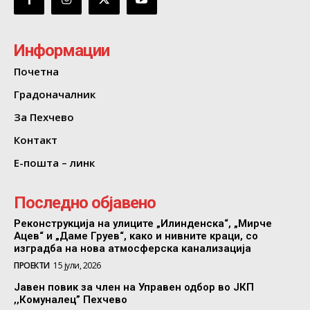
Информации
Почетна
Градоначалник
За Пехчево
Контакт
Е-пошта – линк
Последно објавено
Реконструкција на улиците „Илинденска“, „Мирче
Ацев“ и „Даме Груев“, како и нивните краци, со
изградба на нова атмосферска канализација
ПРОЕКТИ
15 јули, 2026
Јавен повик за член на Управен одбор во ЈКП
,,Комуналец” Пехчево