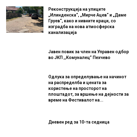
Реконструкција на улиците
„Илинденска“, „Мирче Ацев“ и „Даме
Груев“, како и нивните краци, со
изградба на нова атмосферска
канализација
Јавен повик за член на Управен одбор
во ЈКП ,,Комуналец” Пехчево
Одлука за определување на начинот
на распределба и цената за
користење на просторот на
плоштадот, за вршење на дејности за
време на Фестивалот на...
Дневен ред за 10-та седница