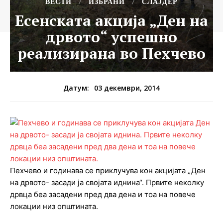
ВЕСТИ
ИЗБРАНИ
СЛАЈДЕР
Есенската акција „Ден на
дрвото“ успешно
реализирана во Пехчево
03 декември, 2014
Датум:
Пехчево и годинава се приклучува кон акцијата „Ден
на дрвото- засади ја својата иднина“. Првите неколку
дрвца беа засадени пред два дена и тоа на повече
локации низ општината.