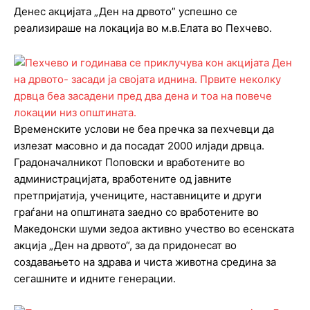
Денес акцијата „Ден на дрвото” успешно се
реализираше на локација во м.в.Елата во Пехчево.
Временските услови не беа пречка за пехчевци да
излезат масовно и да посадат 2000 илјади дрвца.
Градоначалникот Поповски и вработените во
администрацијата, вработените од јавните
претпријатија, учениците, наставниците и други
граѓани на општината заедно со вработените во
Македонски шуми зедоа активно учество во есенската
акција „Ден на дрвото“, за да придонесат во
создавањето на здрава и чиста животна средина за
сегашните и идните генерации.