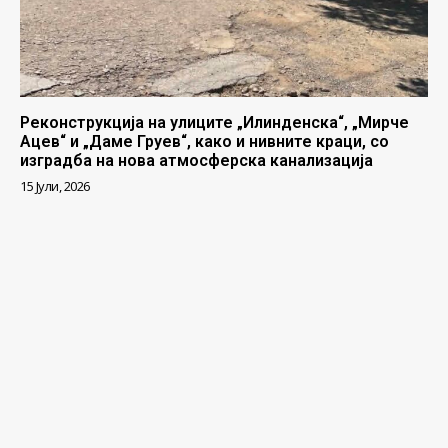
Реконструкција на улиците „Илинденска“, „Мирче
Ацев“ и „Даме Груев“, како и нивните краци, со
изградба на нова атмосферска канализација
15 Јули, 2026