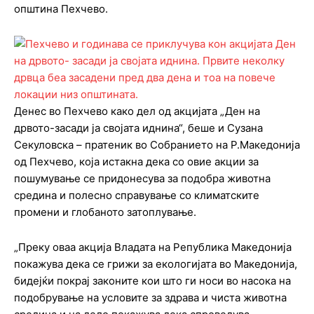
општина Пехчево.
Денес во Пехчево како дел од акцијата „Ден на
дрвото-засади ја својата иднина“, беше и Сузана
Секуловска – пратеник во Собранието на Р.Македонија
од Пехчево, која истакна дека со овие акции за
пошумување се придонесува за подобра животна
средина и полесно справување со климатските
промени и глобаното затоплување.
„Преку оваа акција Владата на Република Македонија
покажува дека се грижи за екологијата во Македонија,
бидејќи покрај законите кои што ги носи во насока на
подобрување на условите за здрава и чиста животна