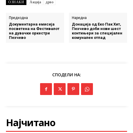
ОЗНАКИ
Акција
дрво
Предходна
Наредна
Документарна емисија
Донација од Еко Пак Хит,
посветена на Фестивалот
Пехчево доби нови шест
на дувачки оркестри
контињери за специјален
Пехчево
комунален отпад
СПОДЕЛИ НА:
Најчитано