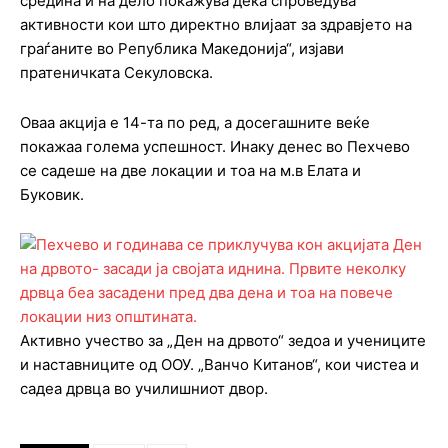
средина и на дело покажува дека спроведува
активности кои што директно влијаат за здравјето на
граѓаните во Република Македонија“, изјави
пратеничката Секуловска.
Оваа акција е 14-та по ред, а досегашните веќе
покажаа голема успешност. Инаку денес во Пехчево
се садеше на две локации и тоа на м.в Елата и
Буковик.
Активно учество за „Ден на дрвото“ зедоа и учениците
и наставниците од ООУ. „Ванчо Китанов“, кои чистеа и
садеа дрвца во училишниот двор.