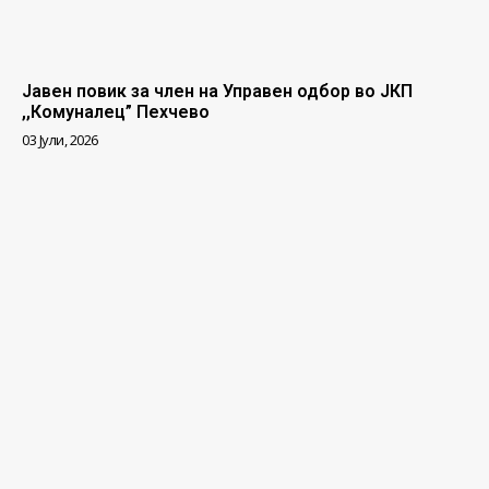
Јавен повик за член на Управен одбор во ЈКП
,,Комуналец” Пехчево
03 Јули, 2026