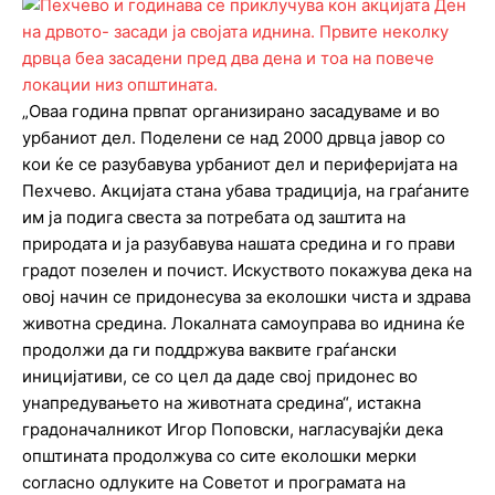
„Оваа година првпат организирано засадуваме и во
урбаниот дел. Поделени се над 2000 дрвца јавор со
кои ќе се разубавува урбаниот дел и периферијата на
Пехчево. Акцијата стана убава традиција, на граѓаните
им ја подига свеста за потребата од заштита на
природата и ја разубавува нашата средина и го прави
градот позелен и почист. Искуството покажува дека на
овој начин се придонесува за еколошки чиста и здрава
животна средина. Локалната самоуправа во иднина ќе
продолжи да ги поддржува ваквите граѓански
иницијативи, се со цел да даде свој придонес во
унапредувањето на животната средина“, истакна
градоначалникот Игор Поповски, нагласувајќи дека
општината продолжува со сите еколошки мерки
согласно одлуките на Советот и програмата на