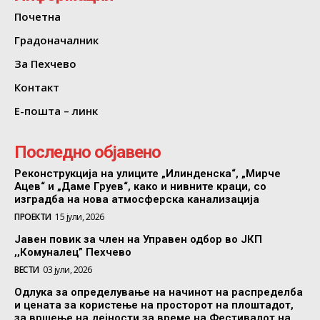
Почетна
Градоначалник
За Пехчево
Контакт
Е-пошта – линк
Последно објавено
Реконструкција на улиците „Илинденска“, „Мирче
Ацев“ и „Даме Груев“, како и нивните краци, со
изградба на нова атмосферска канализација
ПРОЕКТИ
15 јули, 2026
Јавен повик за член на Управен одбор во ЈКП
,,Комуналец” Пехчево
ВЕСТИ
03 јули, 2026
Одлука за определување на начинот на распределба
и цената за користење на просторот на плоштадот,
за вршење на дејности за време на Фестивалот на...