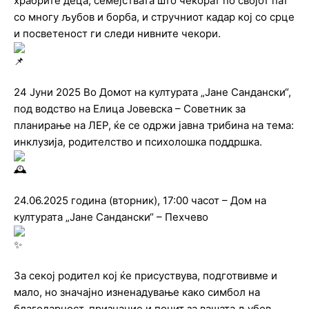
храбрите деца, семејствата што чекорат по својот пат
со многу љубов и борба, и стручниот кадар кој со срце
и посветеност ги следи нивните чекори.
24 Јуни 2025 Во Домот на културата „Јане Сандански“,
под водство на Елица Јовевска – Советник за
планирање на ЛЕР, ќе се одржи јавна трибина на тема:
инклузија, родителство и психолошка поддршка.
24.06.2025 година (вторник), 17:00 часот – Дом на
културата „Јане Сандански“ – Пехчево
За секој родител кој ќе присуствува, подготвивме и
мало, но значајно изненадување како симбол на
благодарност, признание и почит за вашата љубов,