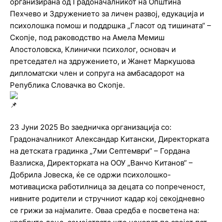
организирана од Градоначалникот на Општина
Пехчево и Здружението за личен развој, едукација и
психолошка помош и поддршка „Гласот од тишината“ –
Скопје, под раководство на Амела Мемиш
Апостоловска, Клинички психолог, основач и
претседател на здружението, и Жанет Маркушова
дипломатски член и сопруга на амбасадорот на
Република Словачка во Скопје.
23 Јуни 2025 Во заедничка организација со:
Градоначалникот Александар Китански, Директорката
на детската градинка „7ми Септември“ – Гордана
Вазлиска, Директорката на ООУ „Ванчо Китанов“ –
Добрила Јовеска, ќе се одржи психолошко-
мотивациска работилница за децата со попреченост,
нивните родители и стручниот кадар кој секојдневно
се грижи за најмалите. Оваа средба е посветена на: