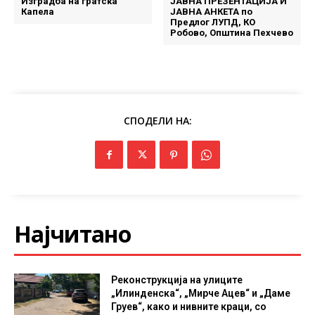
Изградба на гратска
ЈАВНА ПРЕЗЕНТАЦИЈА И
Капела
ЈАВНА АНКЕТА по
Предлог ЛУПД, КО
Робово, Општина Пехчево
СПОДЕЛИ НА:
Најчитано
Реконструкција на улиците
„Илинденска“, „Мирче Ацев“ и „Даме
Груев“, како и нивните краци, со