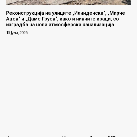
Реконструкција на улиците „Илинденска“, „Мирче
Ацев“ и „Даме Груев“, како и нивните краци, со
изградба на нова атмосферска канализација
15 Јули, 2026