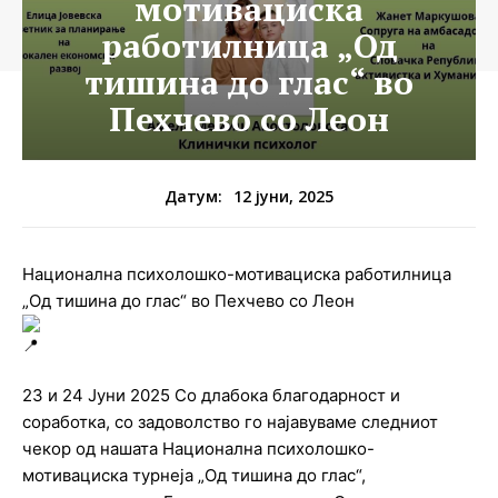
мотивациска
работилница „Од
тишина до глас“ во
Пехчево со Леон
12 јуни, 2025
Датум:
Национална психолошко-мотивациска работилница
„Од тишина до глас“ во Пехчево со Леон
23 и 24 Јуни 2025 Со длабока благодарност и
соработка, со задоволство го најавуваме следниот
чекор од нашата Национална психолошко-
мотивациска турнеја „Од тишина до глас“,