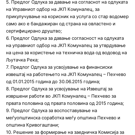
5. Предлог Одлука за давање на согласнот на одлуката
на Управниот одбор на ЈКП Кoмуналец, за
прикулучување на корисник на услуга со стар водомер
само ако е бандажиран од страна на овластено и
сертифицирано друштво;
6. Предлог Одлука за давање согласност на одлуката
на управниот одбор на ЈКП Комуналец за утврдување
на цена за користење на техничка вода од водовод на
Љутачка Река;
7. Предлог Одлука за усвојување на финансиски
извештај на работењето на ЈКП Комуналец – Пехчево
од 01.01.2015 година до 30.06.2015 година;
8. Предлог Одлука за усвојување на Извештај за
извршени работи во ЈКП Комуналец – Пехчево за
првата половина од првата половина од 2015 година;
9. Предлог Одлука за воспоставување на
меѓуопштинска соработка меѓу општина Пехчево и
општина Кривогаштани;
10. Решение за формирање на заедничка Комисија за