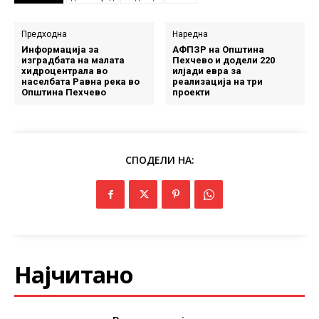
Предходна
Наредна
Информација за
АФПЗР на Општина
изградбата на малата
Пехчево и додели 220
хидроцентрала во
илјади евра за
населбата Равна река во
реализација на три
Општина Пехчево
проекти
СПОДЕЛИ НА:
Најчитано