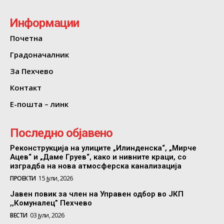
Информации
Почетна
Градоначалник
За Пехчево
Контакт
Е-пошта – линк
Последно објавено
Реконструкција на улиците „Илинденска“, „Мирче
Ацев“ и „Даме Груев“, како и нивните краци, со
изградба на нова атмосферска канализација
ПРОЕКТИ
15 јули, 2026
Јавен повик за член на Управен одбор во ЈКП
,,Комуналец” Пехчево
ВЕСТИ
03 јули, 2026