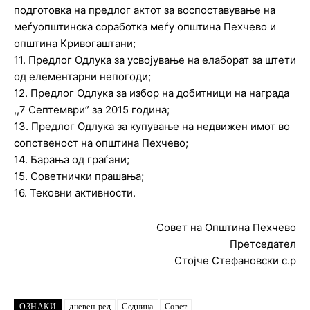
подготовка на предлог актот за воспоставување на
меѓуопштинска соработка меѓу општина Пехчево и
општина Кривогаштани;
11. Предлог Одлука за усвојување на елаборат за штети
од елементарни непогоди;
12. Предлог Одлука за избор на добитници на награда
,,7 Септември” за 2015 година;
13. Предлог Одлука за купување на недвижен имот во
сопственост на општина Пехчево;
14. Барања од граѓани;
15. Советнички прашања;
16. Тековни активности.
Совет на Општина Пехчево
Претседател
Стојче Стефановски с.р
ОЗНАКИ
дневен ред
Седница
Совет