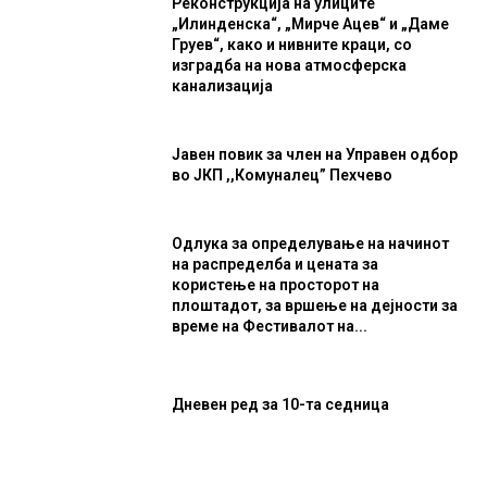
Реконструкција на улиците
„Илинденска“, „Мирче Ацев“ и „Даме
Груев“, како и нивните краци, со
изградба на нова атмосферска
канализација
Јавен повик за член на Управен одбор
во ЈКП ,,Комуналец” Пехчево
Одлука за определување на начинот
на распределба и цената за
користење на просторот на
плоштадот, за вршење на дејности за
време на Фестивалот на...
Дневен ред за 10-та седница