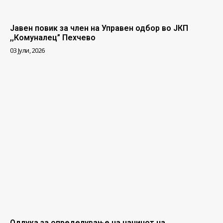
Јавен повик за член на Управен одбор во ЈКП
,,Комуналец” Пехчево
03 Јули, 2026
Одлука за определување на начинот на