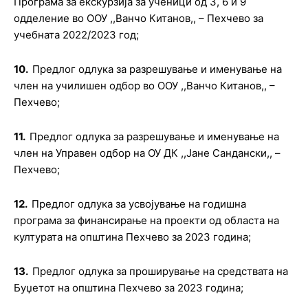
Програма за екскурзија за ученици од 3, 6 и 9
одделение во ООУ ,,Ванчо Китанов,, – Пехчево за
учебната 20
22
/202
3
год
;
10.
Предлог о
длука за разрешување и именување на
член на училишен одбор
во ООУ ,,Ванчо Китанов,, –
Пехчево
;
11.
Предлог
oдлука за разрешување и именување на
член на Управен одбор на ОУ ДК
,,
Јане Сандански
,,
–
Пехчево
;
12.
Предлог о
длука за усвојување на годишна
програма за финансирање на проекти од областа на
културата на општина Пехчево за 202
3
година
;
13.
Предлог о
длука за проширување на средствата на
Буџетот на општина Пехчево за 2023 година
;