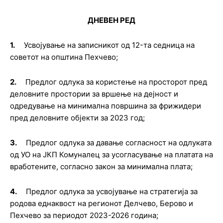
ДНЕВЕН РЕД
1.
Усвојување на записникот од
12-
та седница на
советот на општина Пехчево;
2.
Предлог
о
длука за користење на просторот пред
деловните простории за вршење на дејност и
одредување на минимална површина за фрижидери
пред деловните објекти за 2023 год
;
3.
Предлог о
длука за
давање согласност
на одлуката
од УО на ЈКП Комуналец за усогласување на платата на
вработените
,
согласно закон за минимална плата
;
4.
Предлог одлука за усвојување на стратегија за
родова еднаквост на регионот Делчево, Берово и
Пехчево за периодот 2023-2026 година;