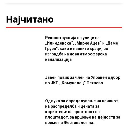
Најчитано
Реконструкција на улиците
„Илинденска“, „Мирче Ацев“ и „Даме
Груев“, како и нивните краци, со
изградба на нова атмосферска
канализација
Јавен повик за член на Управен одбор
во ЈКП ,,Комуналец” Пехчево
Одлука за определување на начинот
на распределба и цената за
користење на просторот на
плоштадот, за вршење на дејности за
време на Фестивалот на...