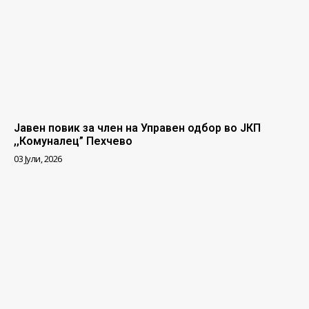
Јавен повик за член на Управен одбор во ЈКП
,,Комуналец” Пехчево
03 Јули, 2026