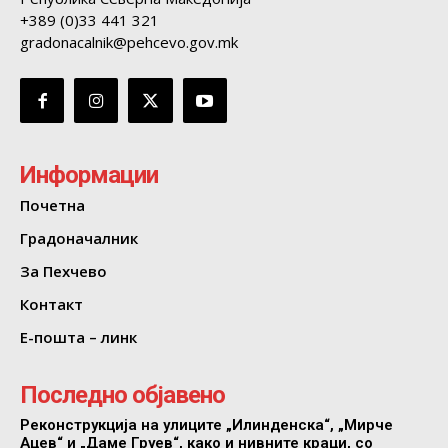
+389 (0)33 441 321
gradonacalnik@pehcevo.gov.mk
Информации
Почетна
Градоначалник
За Пехчево
Контакт
Е-пошта – линк
Последно објавено
Реконструкција на улиците „Илинденска“, „Мирче
Ацев“ и „Даме Груев“, како и нивните краци, со