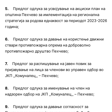
5.
Предлог одлука за усвојување на акциски план на
општина Пехчево за имлементација на регионална
стратегија за родова еднаквост за периодот 2023-2026
година;
6.
Предлог одлука
за давање на користење движни
ствари противпожарна опрема на доброволно
противпожарно дру
ш
тво Пехчево
;
7.
Предлог за распишување на јавен повик за
пријавување на лица за членови во управен одбор во
ЈКП ,,Комуналец,, – Пехчево;
8.
Предлог о
длука за именување на член на
надзорен одбор на ЈКП
,,
Комуналец
,,
–
Пехчево
;
9.
Предлог о
длука за давање согласност за