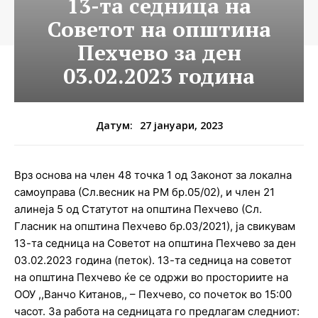
13-та седница на
Советот на општина
Пехчево за ден
03.02.2023 година
27 јануари, 2023
Датум:
Врз основа на член 48 точка 1 од Законот за локална
самоуправа (Сл.весник на РМ бр.05/02), и член 21
алинеја 5 од
Статутот на општина Пехчево (Сл.
Гласник на општина Пехчево бр.03/2021),
ja
свикувам
1
3
-та седница на Советот на општина Пехчево за ден
03.02.2023 година
(
петок). 1
3
-та седница на советот
на општина Пехчево ќе се одржи во просториите на
ООУ ,,Ванчо Китанов,, – Пехчево, со почеток во 15:00
часот. За работа на седницата го предлагам следниот
: