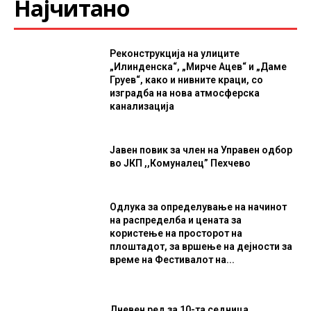
Најчитано
Реконструкција на улиците
„Илинденска“, „Мирче Ацев“ и „Даме
Груев“, како и нивните краци, со
изградба на нова атмосферска
канализација
Јавен повик за член на Управен одбор
во ЈКП ,,Комуналец” Пехчево
Одлука за определување на начинот
на распределба и цената за
користење на просторот на
плоштадот, за вршење на дејности за
време на Фестивалот на...
Дневен ред за 10-та седница