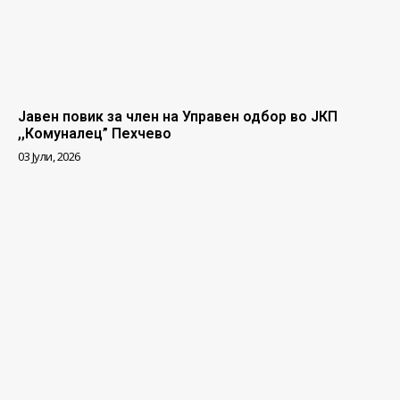
Јавен повик за член на Управен одбор во ЈКП
,,Комуналец” Пехчево
03 Јули, 2026