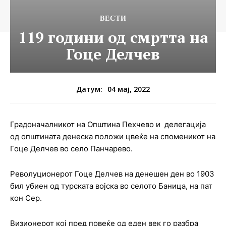
ВЕСТИ
119 години од смртта на
Гоце Делчев
04 мај, 2022
Датум:
Градоначалникот на Општина Пехчево и делегација
од општината денеска положи цвеќе на споменикот на
Гоце Делчев во село Панчарево.
Револуционерот Гоце Делчев на денешен ден во 1903
бил убиен од турската војска во селото Баница, на пат
кон Сер.
Визионерот кој пред повеќе од еден век го разбра