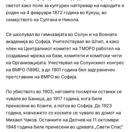
светот како поле за културен натпревар на народите е
роден на 4 февруари 1872 година во Кукуш, во
семејството на Султана и Никола.
Се школувал во гимназијата во Солун и на Воената
академија во Софија. Учителствувал во Штип, а како
член на Централниот комитет на ТМОРО работел на
создавање мрежа на бази, комитети и комитски чети
на Организацијата. Учествувал на Солунскиот конгрес
на ВМРО (1896), а до 1901 година бил задграничен
претставник на ВМРО во Софија.
По убиството во 1903, неговите посмртни останки се
чувале во Баница, до 1917 година, кога биле
пренесени во Ксанти, а потоа во Софија. До 1923
година, ковчежето со коските се чувало во домот на
Михаил Чаков. Останките на Делчев на 11 октомври
1946 година биле пренесени во црквата „Свети Спас“