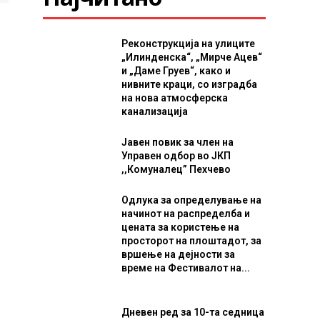
Реконструкција на улиците
„Илинденска“, „Мирче Ацев“
и „Даме Груев“, како и
нивните краци, со изградба
на нова атмосферска
канализација
Јавен повик за член на
Управен одбор во ЈКП
,,Комуналец” Пехчево
Одлука за определување на
начинот на распределба и
цената за користење на
просторот на плоштадот, за
вршење на дејности за
време на Фестивалот на...
Дневен ред за 10-та седница