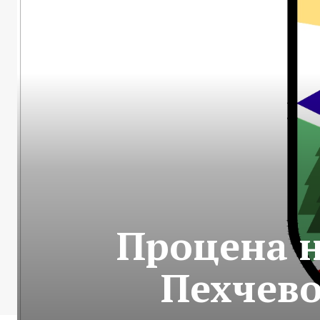
Процена н
Пехчево