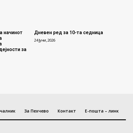
а начинот
Дневен ред за 10-та седница
а
24 Јуни, 2026
а
дејности за
чалник
За Пехчево
Контакт
Е-пошта – линк