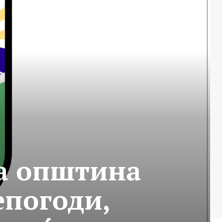
на општина
епогоди,