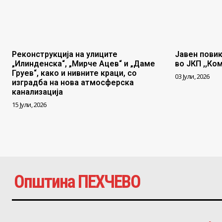
Реконструкција на улиците
Јавен повик
„Илинденска“, „Мирче Ацев“ и „Даме
во ЈКП ,,Ко
Груев“, како и нивните краци, со
03 Јули, 2026
изградба на нова атмосферска
канализација
15 Јули, 2026
Општина ПЕХЧЕВО