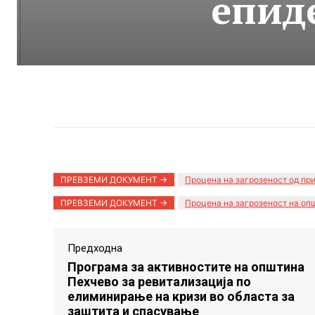
епид
ПРЕВЗЕМИ ДОКУМЕНТ ->
Процена на загрозеност од пр
ПРЕВЗЕМИ ДОКУМЕНТ ->
Процена на загрозеност на оп
Предходна
Програма за активностите на општина
Пехчево за ревитализација по
елиминирање на кризи во областа за
заштита и спасување