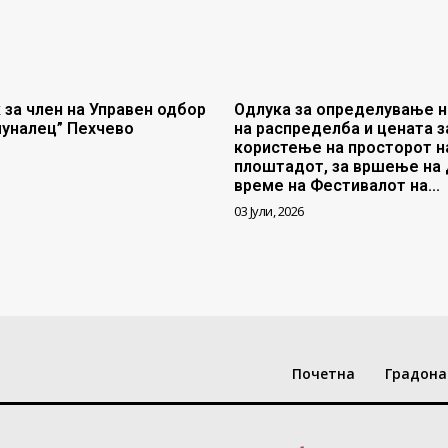
 за член на Управен одбор
Одлука за определување н
муналец” Пехчево
на распределба и цената з
користење на просторот н
плоштадот, за вршење на 
време на Фестивалот на...
03 Јули, 2026
Почетна
Градона