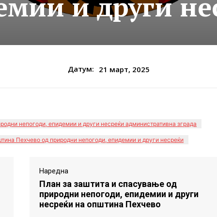
емии и други не
Датум:
21 март, 2025
иродни непогоди, епидемии и други несреќи административна зграда
штина Пехчево од природни непогоди, епидемии и други несреќи
Наредна
План за заштита и спасување од
природни непогоди, епидемии и други
несреќи на општина Пехчево