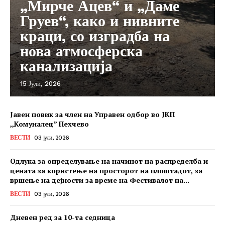
„Мирче Ацев“ и „Даме
Груев“, како и нивните
краци, со изградба на
нова атмосферска
канализација
15 Јули, 2026
Јавен повик за член на Управен одбор во ЈКП
,,Комуналец” Пехчево
ВЕСТИ
03 јули, 2026
Одлука за определување на начинот на распределба и
цената за користење на просторот на плоштадот, за
вршење на дејности за време на Фестивалот на...
ВЕСТИ
03 јули, 2026
Дневен ред за 10-та седница