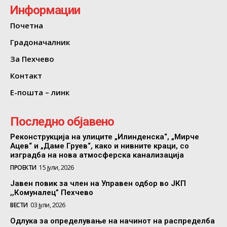
Информации
Почетна
Градоначалник
За Пехчево
Контакт
Е-пошта – линк
Последно објавено
Реконструкција на улиците „Илинденска“, „Мирче
Ацев“ и „Даме Груев“, како и нивните краци, со
изградба на нова атмосферска канализација
ПРОЕКТИ
15 јули, 2026
Јавен повик за член на Управен одбор во ЈКП
,,Комуналец” Пехчево
ВЕСТИ
03 јули, 2026
Одлука за определување на начинот на распределба