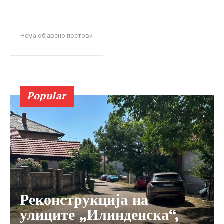
Нема објавено постови
Popular
Реконструкција на
улиците „Илинденска“,