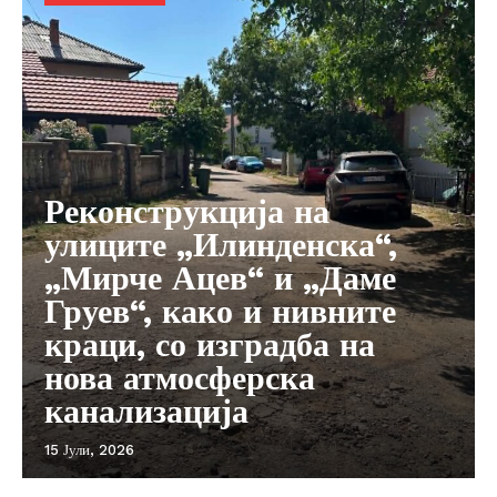
Реконструкција на
улиците „Илинденска“,
„Мирче Ацев“ и „Даме
Груев“, како и нивните
краци, со изградба на
нова атмосферска
канализација
15 Јули, 2026