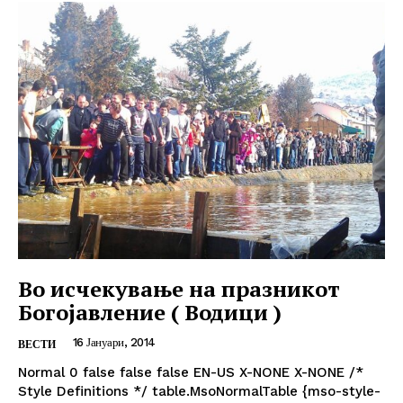
Во исчекување на празникот
Богојавление ( Водици )
16 Јануари, 2014
ВЕСТИ
Normal 0 false false false EN-US X-NONE X-NONE /*
Style Definitions */ table.MsoNormalTable {mso-style-