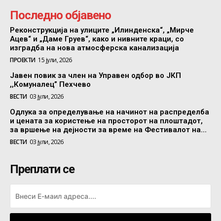
Последно објавено
Реконструкција на улиците „Илинденска“, „Мирче
Ацев“ и „Даме Груев“, како и нивните краци, со
изградба на нова атмосферска канализација
ПРОЕКТИ
15 јули, 2026
Јавен повик за член на Управен одбор во ЈКП
,,Комуналец” Пехчево
ВЕСТИ
03 јули, 2026
Одлука за определување на начинот на распределба
и цената за користење на просторот на плоштадот,
за вршење на дејности за време на Фестивалот на...
ВЕСТИ
03 јули, 2026
Преплати се