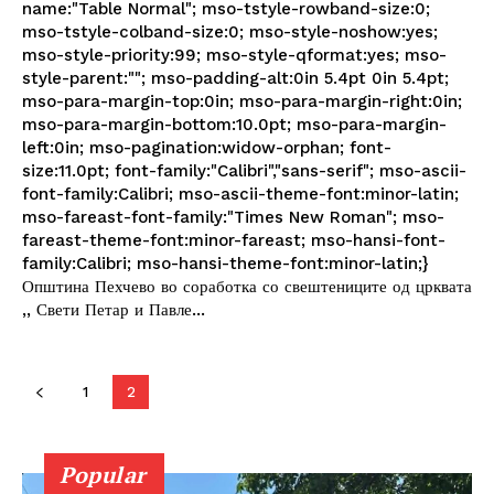
name:"Table Normal"; mso-tstyle-rowband-size:0;
mso-tstyle-colband-size:0; mso-style-noshow:yes;
mso-style-priority:99; mso-style-qformat:yes; mso-
style-parent:""; mso-padding-alt:0in 5.4pt 0in 5.4pt;
mso-para-margin-top:0in; mso-para-margin-right:0in;
mso-para-margin-bottom:10.0pt; mso-para-margin-
left:0in; mso-pagination:widow-orphan; font-
size:11.0pt; font-family:"Calibri","sans-serif"; mso-ascii-
font-family:Calibri; mso-ascii-theme-font:minor-latin;
mso-fareast-font-family:"Times New Roman"; mso-
fareast-theme-font:minor-fareast; mso-hansi-font-
family:Calibri; mso-hansi-theme-font:minor-latin;}
Општина Пехчево во соработка со свештениците од црквата
,, Свети Петар и Павле...
1
2
Popular