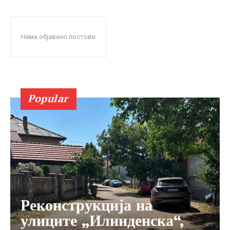
Нема објавено постови
Popular
Реконструкција на
улиците „Илинденска“,