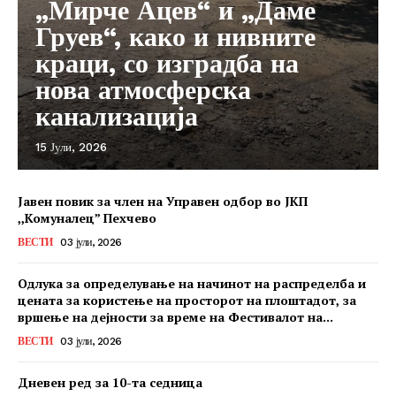
„Мирче Ацев“ и „Даме
Груев“, како и нивните
краци, со изградба на
нова атмосферска
канализација
15 Јули, 2026
Јавен повик за член на Управен одбор во ЈКП
,,Комуналец” Пехчево
ВЕСТИ
03 јули, 2026
Одлука за определување на начинот на распределба и
цената за користење на просторот на плоштадот, за
вршење на дејности за време на Фестивалот на...
ВЕСТИ
03 јули, 2026
Дневен ред за 10-та седница