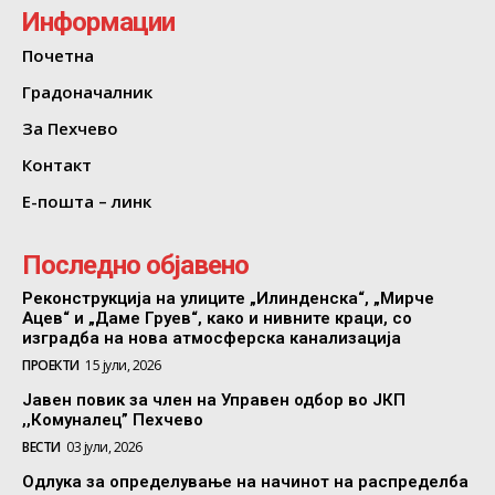
Информации
Почетна
Градоначалник
За Пехчево
Контакт
Е-пошта – линк
Последно објавено
Реконструкција на улиците „Илинденска“, „Мирче
Ацев“ и „Даме Груев“, како и нивните краци, со
изградба на нова атмосферска канализација
ПРОЕКТИ
15 јули, 2026
Јавен повик за член на Управен одбор во ЈКП
,,Комуналец” Пехчево
ВЕСТИ
03 јули, 2026
Одлука за определување на начинот на распределба