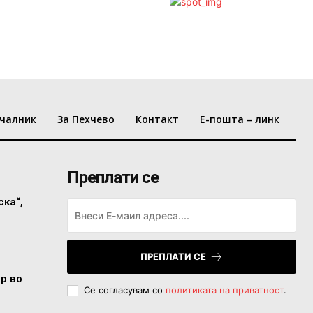
чалник
За Пехчево
Контакт
Е-пошта – линк
Преплати се
ска“,
ПРЕПЛАТИ СЕ
ор во
Се согласувам со
политиката на приватност
.