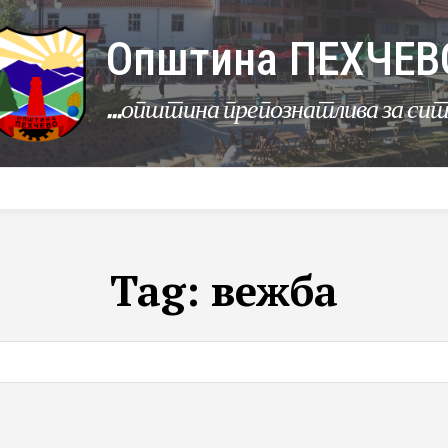
Општина ПЕХЧЕВ
...општина препознатлива за си
УРБАНИЗАМ
КОМУНАЛНИ ДЕЈНОСТИ
ЛЕР
Tag:
вежба