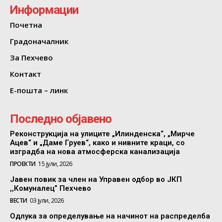
Информации
Почетна
Градоначалник
За Пехчево
Контакт
Е-пошта – линк
Последно објавено
Реконструкција на улиците „Илинденска“, „Мирче
Ацев“ и „Даме Груев“, како и нивните краци, со
изградба на нова атмосферска канализација
ПРОЕКТИ
15 јули, 2026
Јавен повик за член на Управен одбор во ЈКП
,,Комуналец” Пехчево
ВЕСТИ
03 јули, 2026
Одлука за определување на начинот на распределба