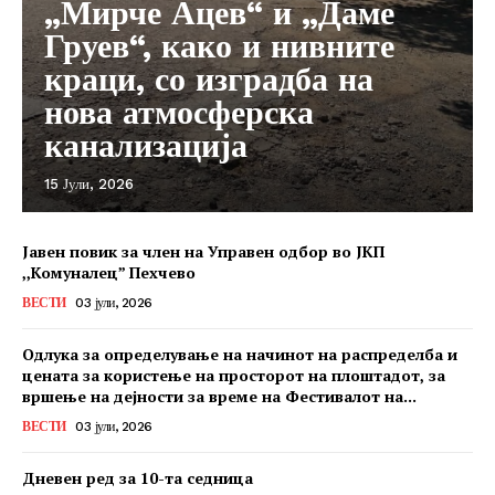
„Мирче Ацев“ и „Даме
Груев“, како и нивните
краци, со изградба на
нова атмосферска
канализација
15 Јули, 2026
Јавен повик за член на Управен одбор во ЈКП
,,Комуналец” Пехчево
ВЕСТИ
03 јули, 2026
Одлука за определување на начинот на распределба и
цената за користење на просторот на плоштадот, за
вршење на дејности за време на Фестивалот на...
ВЕСТИ
03 јули, 2026
Дневен ред за 10-та седница