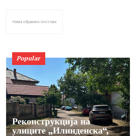
Нема објавено постови
Popular
Реконструкција на
улиците „Илинденска“,