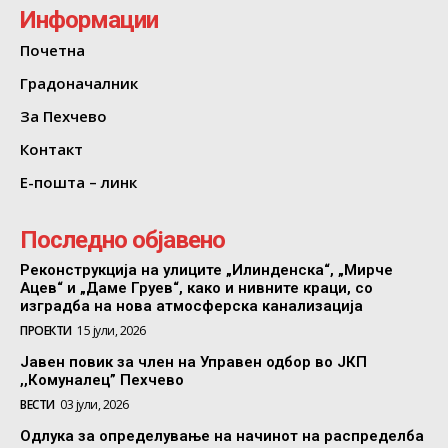
Информации
Почетна
Градоначалник
За Пехчево
Контакт
Е-пошта – линк
Последно објавено
Реконструкција на улиците „Илинденска“, „Мирче
Ацев“ и „Даме Груев“, како и нивните краци, со
изградба на нова атмосферска канализација
ПРОЕКТИ
15 јули, 2026
Јавен повик за член на Управен одбор во ЈКП
,,Комуналец” Пехчево
ВЕСТИ
03 јули, 2026
Одлука за определување на начинот на распределба