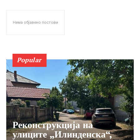
Нема објавено постови
Popular
Реконструкција на
улиците „Илинденска“,