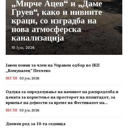
„Мирче Ацев“ и „Даме
Груев“, како и нивните
краци, со изградба на
нова атмосферска
канализација
15 Јули, 2026
Јавен повик за член на Управен одбор во ЈКП
,,Комуналец” Пехчево
ВЕСТИ
03 јули, 2026
Одлука за определување на начинот на распределба и
цената за користење на просторот на плоштадот, за
вршење на дејности за време на Фестивалот на...
ВЕСТИ
03 јули, 2026
Дневен ред за 10-та седница