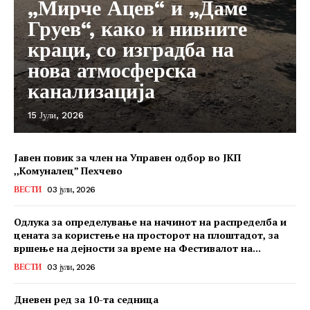
„Мирче Ацев“ и „Даме
Груев“, како и нивните
краци, со изградба на
нова атмосферска
канализација
15 Јули, 2026
Јавен повик за член на Управен одбор во ЈКП
,,Комуналец” Пехчево
ВЕСТИ
03 јули, 2026
Одлука за определување на начинот на распределба и
цената за користење на просторот на плоштадот, за
вршење на дејности за време на Фестивалот на...
ВЕСТИ
03 јули, 2026
Дневен ред за 10-та седница