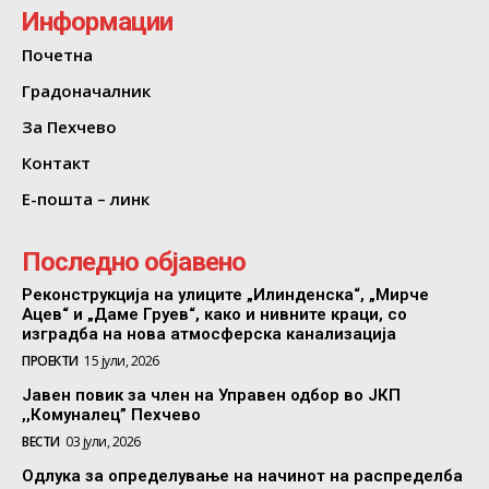
Информации
Почетна
Градоначалник
За Пехчево
Контакт
Е-пошта – линк
Последно објавено
Реконструкција на улиците „Илинденска“, „Мирче
Ацев“ и „Даме Груев“, како и нивните краци, со
изградба на нова атмосферска канализација
ПРОЕКТИ
15 јули, 2026
Јавен повик за член на Управен одбор во ЈКП
,,Комуналец” Пехчево
ВЕСТИ
03 јули, 2026
Одлука за определување на начинот на распределба