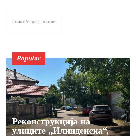
Нема објавено постови
Popular
Реконструкција на
улиците „Илинденска“,