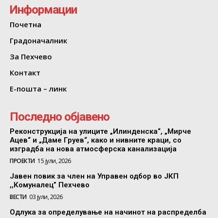
Информации
Почетна
Градоначалник
За Пехчево
Контакт
Е-пошта – линк
Последно објавено
Реконструкција на улиците „Илинденска“, „Мирче
Ацев“ и „Даме Груев“, како и нивните краци, со
изградба на нова атмосферска канализација
ПРОЕКТИ
15 јули, 2026
Јавен повик за член на Управен одбор во ЈКП
,,Комуналец” Пехчево
ВЕСТИ
03 јули, 2026
Одлука за определување на начинот на распределба