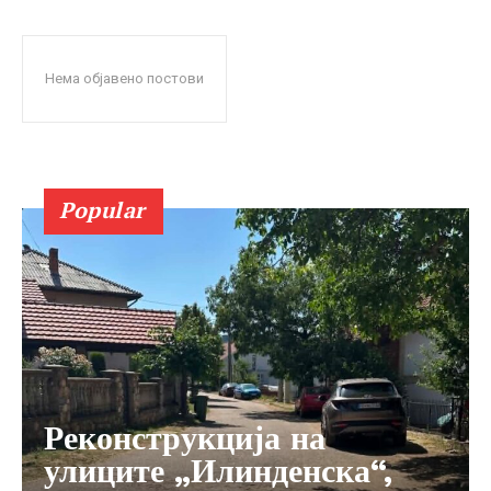
Нема објавено постови
Popular
Реконструкција на
улиците „Илинденска“,