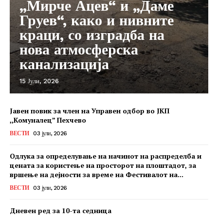
„Мирче Ацев“ и „Даме
Груев“, како и нивните
краци, со изградба на
нова атмосферска
канализација
15 Јули, 2026
Јавен повик за член на Управен одбор во ЈКП
,,Комуналец” Пехчево
ВЕСТИ
03 јули, 2026
Одлука за определување на начинот на распределба и
цената за користење на просторот на плоштадот, за
вршење на дејности за време на Фестивалот на...
ВЕСТИ
03 јули, 2026
Дневен ред за 10-та седница