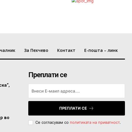
чалник
За Пехчево
Контакт
Е-пошта – линк
Преплати се
ска“,
ПРЕПЛАТИ СЕ
ор во
Се согласувам со
политиката на приватност
.