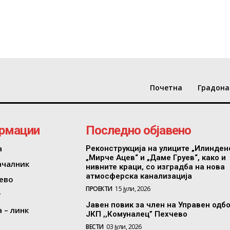
Почетна
Градона
рмации
Последно објавено
а
Реконструкција на улиците „Илинден
„Мирче Ацев“ и „Даме Груев“, како и
ачалник
нивните краци, со изградба на нова
атмосферска канализација
ево
ПРОЕКТИ
15 јули, 2026
т
Јавен повик за член на Управен одб
 – линк
ЈКП ,,Комуналец” Пехчево
ВЕСТИ
03 јули, 2026