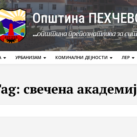
Општина ПЕХЧЕВ
...општина препознатлива за си
А
УРБАНИЗАМ
КОМУНАЛНИ ДЕЈНОСТИ
ЛЕР
Tag:
свечена академи