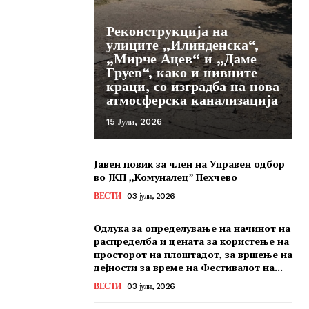
Реконструкција на
улиците „Илинденска“,
„Мирче Ацев“ и „Даме
Груев“, како и нивните
краци, со изградба на нова
атмосферска канализација
15 Јули, 2026
Јавен повик за член на Управен одбор
во ЈКП ,,Комуналец” Пехчево
ВЕСТИ
03 јули, 2026
Одлука за определување на начинот на
распределба и цената за користење на
просторот на плоштадот, за вршење на
дејности за време на Фестивалот на...
ВЕСТИ
03 јули, 2026