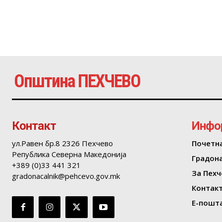
Општина ПЕХЧЕВО
Контакт
Инфо
ул.Равен бр.8 2326 Пехчево
Почетн
Република Северна Македонија
Градон
+389 (0)33 441 321
За Пехч
gradonacalnik@pehcevo.gov.mk
Контак
Е-пошта