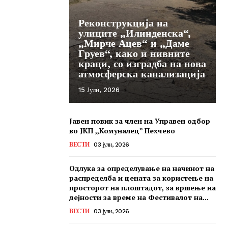
Реконструкција на
улиците „Илинденска“,
„Мирче Ацев“ и „Даме
Груев“, како и нивните
краци, со изградба на нова
атмосферска канализација
15 Јули, 2026
Јавен повик за член на Управен одбор
во ЈКП ,,Комуналец” Пехчево
ВЕСТИ
03 јули, 2026
Одлука за определување на начинот на
распределба и цената за користење на
просторот на плоштадот, за вршење на
дејности за време на Фестивалот на...
ВЕСТИ
03 јули, 2026