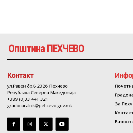
Општина ПЕХЧЕВО
Контакт
Инфо
ул.Равен бр.8 2326 Пехчево
Почетн
Република Северна Македонија
Градон
+389 (0)33 441 321
За Пехч
gradonacalnik@pehcevo.gov.mk
Контак
Е-пошта