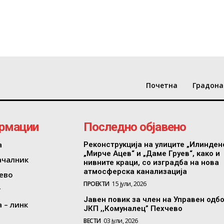
Почетна
Градона
рмации
Последно објавено
а
Реконструкција на улиците „Илинден
„Мирче Ацев“ и „Даме Груев“, како и
ачалник
нивните краци, со изградба на нова
атмосферска канализација
ево
ПРОЕКТИ
15 јули, 2026
т
Јавен повик за член на Управен одб
 – линк
ЈКП ,,Комуналец” Пехчево
ВЕСТИ
03 јули, 2026