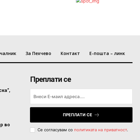
чалник
За Пехчево
Контакт
Е-пошта – линк
Преплати се
ска“,
ПРЕПЛАТИ СЕ
ор во
Се согласувам со
политиката на приватност
.