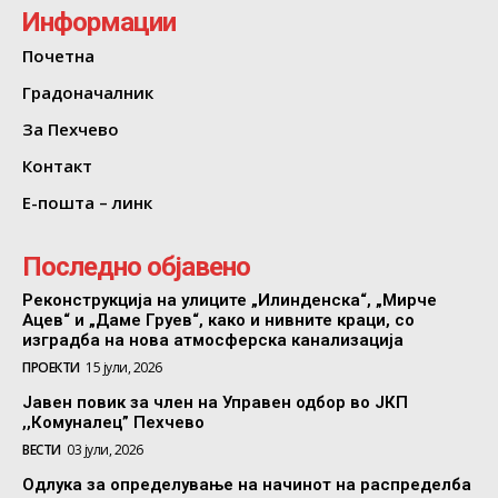
Информации
Почетна
Градоначалник
За Пехчево
Контакт
Е-пошта – линк
Последно објавено
Реконструкција на улиците „Илинденска“, „Мирче
Ацев“ и „Даме Груев“, како и нивните краци, со
изградба на нова атмосферска канализација
ПРОЕКТИ
15 јули, 2026
Јавен повик за член на Управен одбор во ЈКП
,,Комуналец” Пехчево
ВЕСТИ
03 јули, 2026
Одлука за определување на начинот на распределба