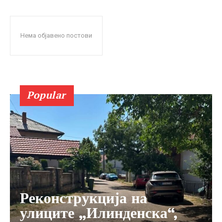
Нема објавено постови
Popular
Реконструкција на
улиците „Илинденска“,