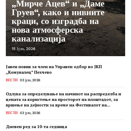
„Мирче Ацев“ и „Даме
Груев“, како и нивните
краци, со изградба на
нова атмосферска
канализација
15 Јули, 2026
Јавен повик за член на Управен одбор во ЈКП
,,Комуналец” Пехчево
ВЕСТИ
03 јули, 2026
Одлука за определување на начинот на распределба и
цената за користење на просторот на плоштадот, за
вршење на дејности за време на Фестивалот на...
ВЕСТИ
03 јули, 2026
Дневен ред за 10-та седница