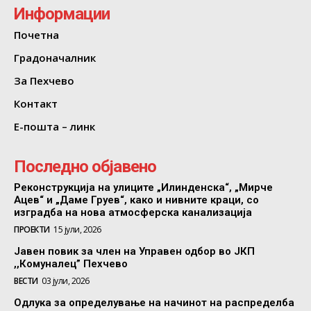
Информации
Почетна
Градоначалник
За Пехчево
Контакт
Е-пошта – линк
Последно објавено
Реконструкција на улиците „Илинденска“, „Мирче
Ацев“ и „Даме Груев“, како и нивните краци, со
изградба на нова атмосферска канализација
ПРОЕКТИ
15 јули, 2026
Јавен повик за член на Управен одбор во ЈКП
,,Комуналец” Пехчево
ВЕСТИ
03 јули, 2026
Одлука за определување на начинот на распределба