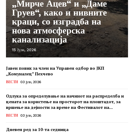
„Мирче Ацев“ и „Даме
Груев“, како и нивните
краци, со изградба на
нова атмосферска
канализација
15 Јули, 2026
Јавен повик за член на Управен одбор во ЈКП
,,Комуналец” Пехчево
ВЕСТИ
03 јули, 2026
Одлука за определување на начинот на распределба и
цената за користење на просторот на плоштадот, за
вршење на дејности за време на Фестивалот на...
ВЕСТИ
03 јули, 2026
Дневен ред за 10-та седница