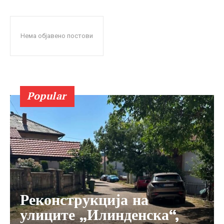
Нема објавено постови
Popular
Реконструкција на
улиците „Илинденска“,