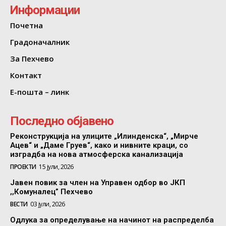
Информации
Почетна
Градоначалник
За Пехчево
Контакт
Е-пошта – линк
Последно објавено
Реконструкција на улиците „Илинденска“, „Мирче
Ацев“ и „Даме Груев“, како и нивните краци, со
изградба на нова атмосферска канализација
ПРОЕКТИ
15 јули, 2026
Јавен повик за член на Управен одбор во ЈКП
,,Комуналец” Пехчево
ВЕСТИ
03 јули, 2026
Одлука за определување на начинот на распределба