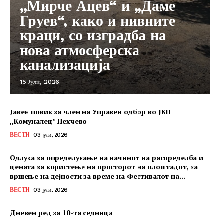
„Мирче Ацев“ и „Даме
Груев“, како и нивните
краци, со изградба на
нова атмосферска
канализација
15 Јули, 2026
Јавен повик за член на Управен одбор во ЈКП
,,Комуналец” Пехчево
ВЕСТИ
03 јули, 2026
Одлука за определување на начинот на распределба и
цената за користење на просторот на плоштадот, за
вршење на дејности за време на Фестивалот на...
ВЕСТИ
03 јули, 2026
Дневен ред за 10-та седница