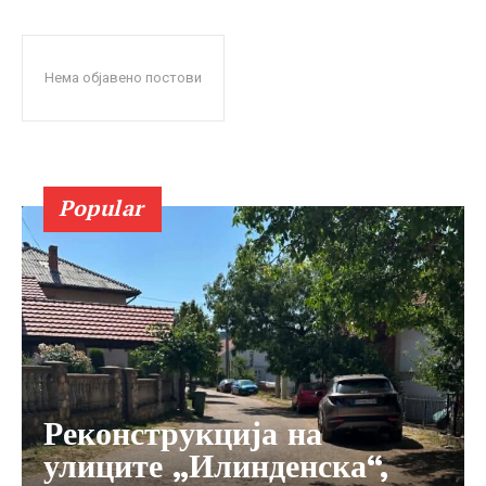
Нема објавено постови
Popular
Реконструкција на
улиците „Илинденска“,