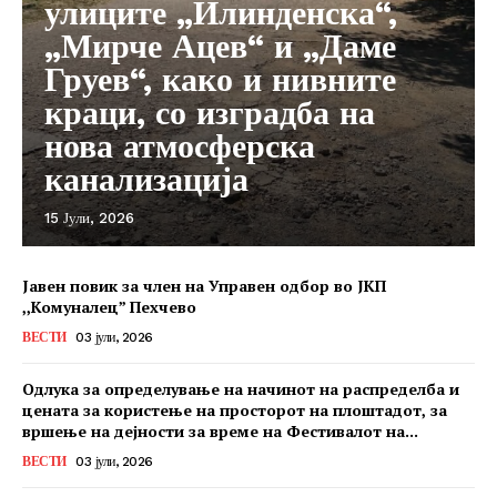
улиците „Илинденска“,
„Мирче Ацев“ и „Даме
Груев“, како и нивните
краци, со изградба на
нова атмосферска
канализација
15 Јули, 2026
Јавен повик за член на Управен одбор во ЈКП
,,Комуналец” Пехчево
ВЕСТИ
03 јули, 2026
Одлука за определување на начинот на распределба и
цената за користење на просторот на плоштадот, за
вршење на дејности за време на Фестивалот на...
ВЕСТИ
03 јули, 2026