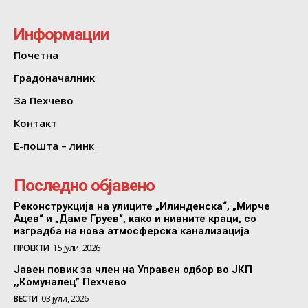
Информации
Почетна
Градоначалник
За Пехчево
Контакт
Е-пошта – линк
Последно објавено
Реконструкција на улиците „Илинденска“, „Мирче
Ацев“ и „Даме Груев“, како и нивните краци, со
изградба на нова атмосферска канализација
ПРОЕКТИ
15 јули, 2026
Јавен повик за член на Управен одбор во ЈКП
,,Комуналец” Пехчево
ВЕСТИ
03 јули, 2026