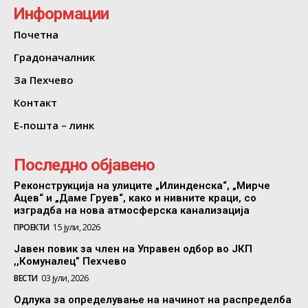
Информации
Почетна
Градоначалник
За Пехчево
Контакт
Е-пошта – линк
Последно објавено
Реконструкција на улиците „Илинденска“, „Мирче
Ацев“ и „Даме Груев“, како и нивните краци, со
изградба на нова атмосферска канализација
ПРОЕКТИ
15 јули, 2026
Јавен повик за член на Управен одбор во ЈКП
,,Комуналец” Пехчево
ВЕСТИ
03 јули, 2026
Одлука за определување на начинот на распределба