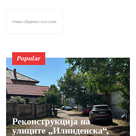
Нема објавено постови
Popular
Реконструкција на
улиците „Илинденска“,