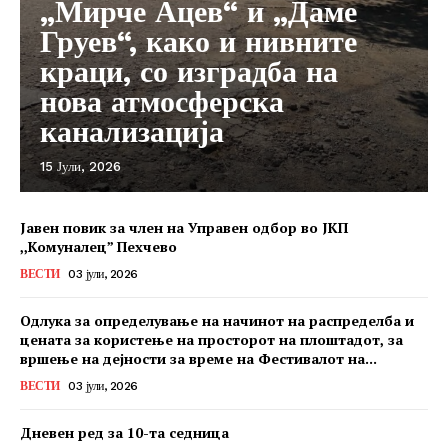
„Мирче Ацев“ и „Даме
Груев“, како и нивните
краци, со изградба на
нова атмосферска
канализација
15 Јули, 2026
Јавен повик за член на Управен одбор во ЈКП
,,Комуналец” Пехчево
ВЕСТИ
03 јули, 2026
Одлука за определување на начинот на распределба и
цената за користење на просторот на плоштадот, за
вршење на дејности за време на Фестивалот на...
ВЕСТИ
03 јули, 2026
Дневен ред за 10-та седница