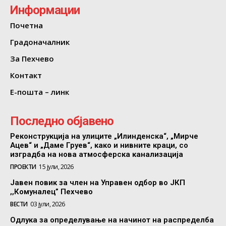
Информации
Почетна
Градоначалник
За Пехчево
Контакт
Е-пошта – линк
Последно објавено
Реконструкција на улиците „Илинденска“, „Мирче
Ацев“ и „Даме Груев“, како и нивните краци, со
изградба на нова атмосферска канализација
ПРОЕКТИ
15 јули, 2026
Јавен повик за член на Управен одбор во ЈКП
,,Комуналец” Пехчево
ВЕСТИ
03 јули, 2026
Одлука за определување на начинот на распределба