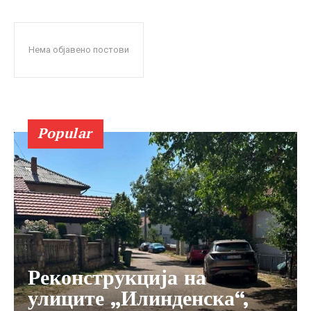
Нема објавено постови
Popular
Реконструкција на
улиците „Илинденска“,