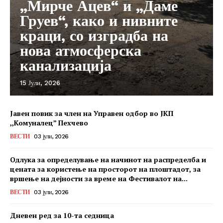
„Мирче Ацев“ и „Даме
Груев“, како и нивните
краци, со изградба на
нова атмосферска
канализација
15 Јули, 2026
Јавен повик за член на Управен одбор во ЈКП
,,Комуналец” Пехчево
ВЕСТИ
03 јули, 2026
Одлука за определување на начинот на распределба и
цената за користење на просторот на плоштадот, за
вршење на дејности за време на Фестивалот на...
ВЕСТИ
03 јули, 2026
Дневен ред за 10-та седница