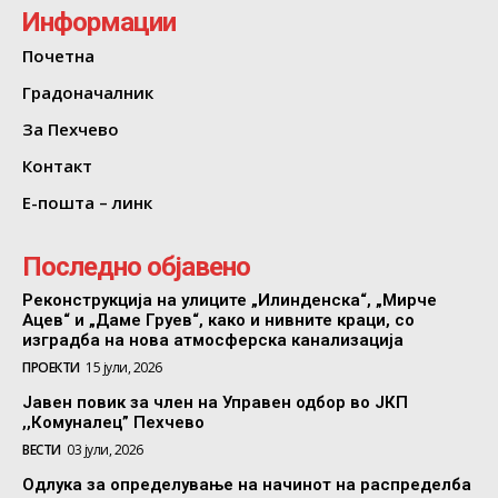
Информации
Почетна
Градоначалник
За Пехчево
Контакт
Е-пошта – линк
Последно објавено
Реконструкција на улиците „Илинденска“, „Мирче
Ацев“ и „Даме Груев“, како и нивните краци, со
изградба на нова атмосферска канализација
ПРОЕКТИ
15 јули, 2026
Јавен повик за член на Управен одбор во ЈКП
,,Комуналец” Пехчево
ВЕСТИ
03 јули, 2026
Одлука за определување на начинот на распределба