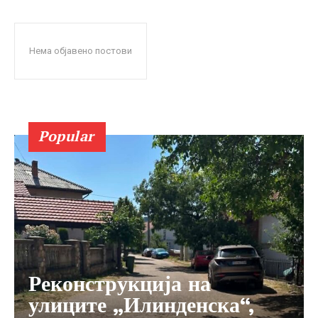
Нема објавено постови
Popular
Реконструкција на
улиците „Илинденска“,