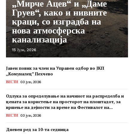
„Мирче Ацев“ и „Даме
Груев“, како и нивните
краци, со изградба на
нова атмосферска
канализација
15 Јули, 2026
Јавен повик за член на Управен одбор во ЈКП
,,Комуналец” Пехчево
ВЕСТИ
03 јули, 2026
Одлука за определување на начинот на распределба и
цената за користење на просторот на плоштадот, за
вршење на дејности за време на Фестивалот на...
ВЕСТИ
03 јули, 2026
Дневен ред за 10-та седница