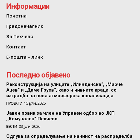
Информации
Почетна
Градоначалник
За Пехчево
Контакт
Е-пошта – линк
Последно објавено
Реконструкција на улиците „Илинденска“, „Мирче
Ацев“ и „Даме Груев“, како и нивните краци, со
изградба на нова атмосферска канализација
ПРОЕКТИ
15 јули, 2026
Јавен повик за член на Управен одбор во ЈКП
,,Комуналец” Пехчево
ВЕСТИ
03 јули, 2026
Одлука за определување на начинот на распределба