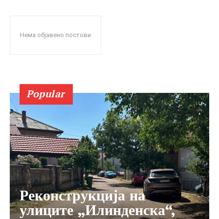
Нема објавено постови
Popular
Реконструкција на
улиците „Илинденска“,