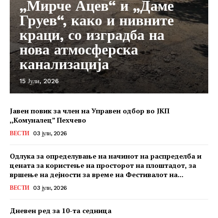
„Мирче Ацев“ и „Даме
Груев“, како и нивните
краци, со изградба на
нова атмосферска
канализација
15 Јули, 2026
Јавен повик за член на Управен одбор во ЈКП
,,Комуналец” Пехчево
ВЕСТИ
03 јули, 2026
Одлука за определување на начинот на распределба и
цената за користење на просторот на плоштадот, за
вршење на дејности за време на Фестивалот на...
ВЕСТИ
03 јули, 2026
Дневен ред за 10-та седница