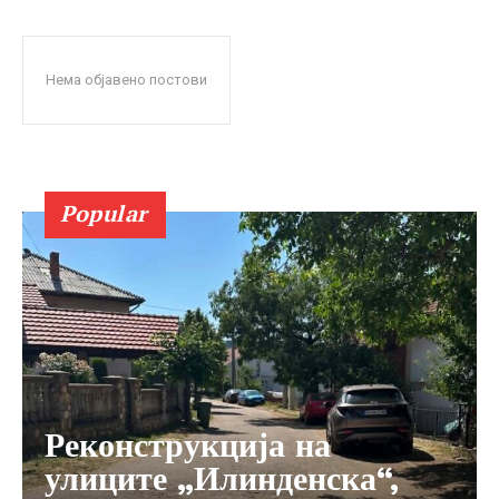
Нема објавено постови
Popular
Реконструкција на
улиците „Илинденска“,