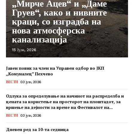
„Мирче Ацев“ и „Даме
Груев“, како и нивните
краци, со изградба на
нова атмосферска
канализација
15 Јули, 2026
Јавен повик за член на Управен одбор во ЈКП
,,Комуналец” Пехчево
ВЕСТИ
03 јули, 2026
Одлука за определување на начинот на распределба и
цената за користење на просторот на плоштадот, за
вршење на дејности за време на Фестивалот на...
ВЕСТИ
03 јули, 2026
Дневен ред за 10-та седница