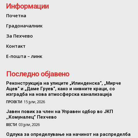
Информации
Почетна
Градоначалник
За Пехчево
Контакт
Е-пошта – линк
Последно објавено
Реконструкција на улиците „Илинденска“, „Мирче
Ацев“ и „Даме Груев“, како и нивните краци, со
изградба на нова атмосферска канализација
ПРОЕКТИ
15 јули, 2026
Јавен повик за член на Управен одбор во ЈКП
,,Комуналец” Пехчево
ВЕСТИ
03 јули, 2026
Одлука за определување на начинот на распределба