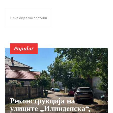
Нема објавено постови
Popular
Реконструкција на
улиците „Илинденска“,