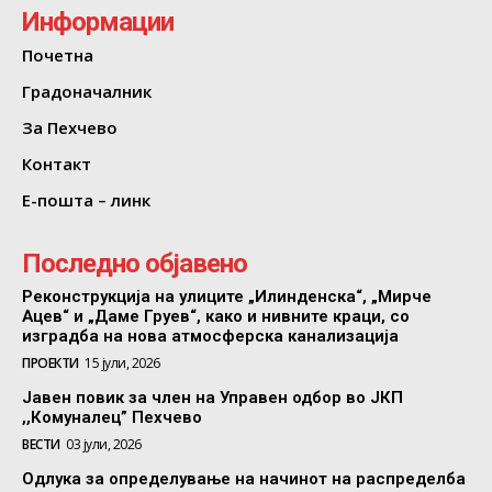
Информации
Почетна
Градоначалник
За Пехчево
Контакт
Е-пошта – линк
Последно објавено
Реконструкција на улиците „Илинденска“, „Мирче
Ацев“ и „Даме Груев“, како и нивните краци, со
изградба на нова атмосферска канализација
ПРОЕКТИ
15 јули, 2026
Јавен повик за член на Управен одбор во ЈКП
,,Комуналец” Пехчево
ВЕСТИ
03 јули, 2026
Одлука за определување на начинот на распределба