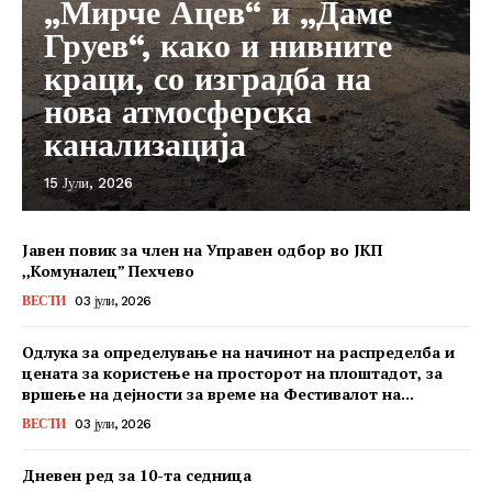
„Мирче Ацев“ и „Даме
Груев“, како и нивните
краци, со изградба на
нова атмосферска
канализација
15 Јули, 2026
Јавен повик за член на Управен одбор во ЈКП
,,Комуналец” Пехчево
ВЕСТИ
03 јули, 2026
Одлука за определување на начинот на распределба и
цената за користење на просторот на плоштадот, за
вршење на дејности за време на Фестивалот на...
ВЕСТИ
03 јули, 2026
Дневен ред за 10-та седница