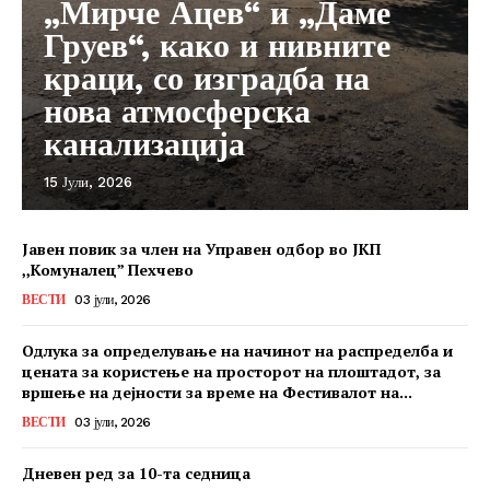
„Мирче Ацев“ и „Даме
Груев“, како и нивните
краци, со изградба на
нова атмосферска
канализација
15 Јули, 2026
Јавен повик за член на Управен одбор во ЈКП
,,Комуналец” Пехчево
ВЕСТИ
03 јули, 2026
Одлука за определување на начинот на распределба и
цената за користење на просторот на плоштадот, за
вршење на дејности за време на Фестивалот на...
ВЕСТИ
03 јули, 2026
Дневен ред за 10-та седница