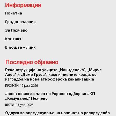
Информации
Почетна
Градоначалник
За Пехчево
Контакт
Е-пошта – линк
Последно објавено
Реконструкција на улиците „Илинденска“, „Мирче
Ацев“ и „Даме Груев“, како и нивните краци, со
изградба на нова атмосферска канализација
ПРОЕКТИ
15 јули, 2026
Јавен повик за член на Управен одбор во ЈКП
,,Комуналец” Пехчево
ВЕСТИ
03 јули, 2026
Одлука за определување на начинот на распределба