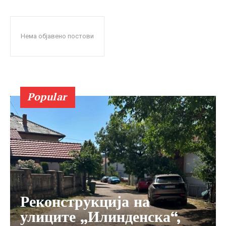
Нема објавено постови
Popular
Реконструкција на
улиците „Илинденска“,