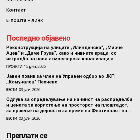
Контакт
Е-пошта – линк
Последно објавено
Реконструкција на улиците „Илинденска“, „Мирче
Ацев“ и „Даме Груев“, како и нивните краци, со
изградба на нова атмосферска канализација
ПРОЕКТИ
15 јули, 2026
Јавен повик за член на Управен одбор во ЈКП
,,Комуналец” Пехчево
ВЕСТИ
03 јули, 2026
Одлука за определување на начинот на распределба
и цената за користење на просторот на плоштадот,
за вршење на дејности за време на Фестивалот на...
ВЕСТИ
03 јули, 2026
Преплати се