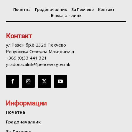
Почетна
Градоначалник
За Пехчево
Контакт
Е-пошта – линк
Контакт
ул.Равен бр.8 2326 Пехчево
Република Северна Македонија
+389 (0)33 441 321
gradonacalnik@pehcevo.gov.mk
Информации
Почетна
Градоначалник
За Пехчево