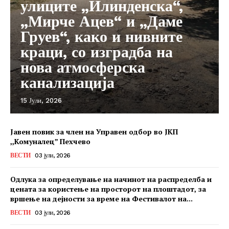
улиците „Илинденска“,
„Мирче Ацев“ и „Даме
Груев“, како и нивните
краци, со изградба на
нова атмосферска
канализација
15 Јули, 2026
Јавен повик за член на Управен одбор во ЈКП
,,Комуналец” Пехчево
ВЕСТИ
03 јули, 2026
Одлука за определување на начинот на распределба и
цената за користење на просторот на плоштадот, за
вршење на дејности за време на Фестивалот на...
ВЕСТИ
03 јули, 2026