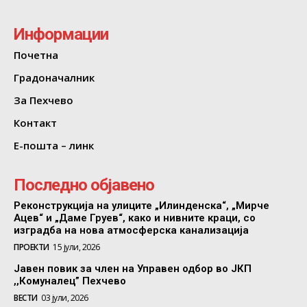
Информации
Почетна
Градоначалник
За Пехчево
Контакт
Е-пошта – линк
Последно објавено
Реконструкција на улиците „Илинденска“, „Мирче
Ацев“ и „Даме Груев“, како и нивните краци, со
изградба на нова атмосферска канализација
ПРОЕКТИ
15 јули, 2026
Јавен повик за член на Управен одбор во ЈКП
,,Комуналец” Пехчево
ВЕСТИ
03 јули, 2026